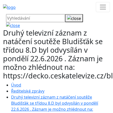
Druhý televizní záznam z
natáčení soutěže Bludišťák se
třídou 8.D byl odvysílán v
pondělí 22.6.2026 . Záznam je
možno zhlédnout na:
https://decko.ceskatelevize.cz/b
Úvod
Ředitelské zprávy
Druhý televizní záznam z natáčení soutěže
Bludišťák se třídou 8.D byl odvysílán v pondělí
22.6.2026 . Záznam je možno zhlédnout na: