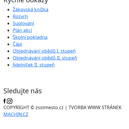
Žákovská knížka
Rozvrh
Suplování
Plán akcí
Školní pokladna
Čápi
Objednávání obědů I. stupeň
Objednávání obědů II. stupeň
Jídelníček II. stupeň
Sledujte nás
COPYRIGHT © zsstmesto.cz | TVORBA WWW STRÁNEK
MACHIN.CZ