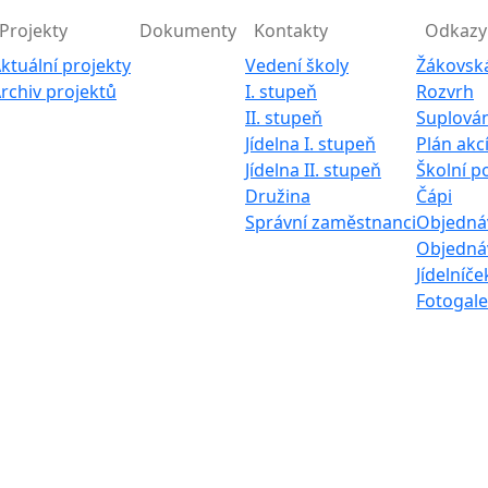
Projekty
Dokumenty
Kontakty
Odkazy
ktuální projekty
Vedení školy
Žákovsk
rchiv projektů
I. stupeň
Rozvrh
II. stupeň
Suplován
Jídelna I. stupeň
Plán akc
Jídelna II. stupeň
Školní p
Družina
Čápi
Správní zaměstnanci
Objednáv
Objednáv
Jídelníče
Fotogale