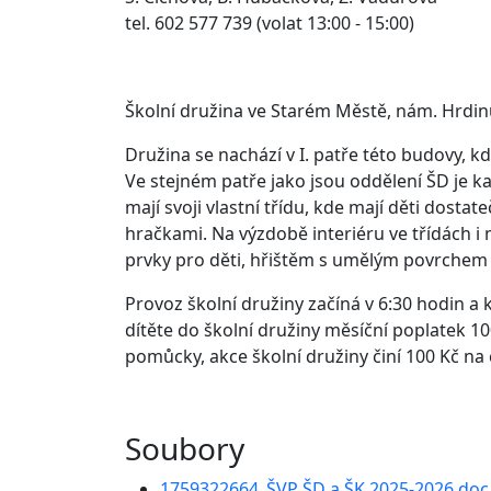
tel. 602 577 739 (volat 13:00 - 15:00)
Školní družina ve Starém Městě, nám. Hrdinů
Družina se nachází v I. patře této budovy, kd
Ve stejném patře jako jsou oddělení ŠD je ka
mají svoji vlastní třídu, kde mají děti dost
hračkami. Na výzdobě interiéru ve třídách i
prvky pro děti, hřištěm s umělým povrchem
Provoz školní družiny začíná v 6:30 hodin a 
dítěte do školní družiny měsíční poplatek 10
pomůcky, akce školní družiny činí 100 Kč na c
Soubory
1759322664_ŠVP ŠD a ŠK 2025-2026.doc