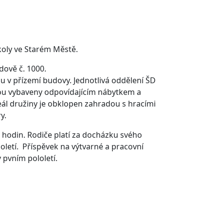
školy ve Starém Městě.
dově č. 1000.
ou v přízemí budovy. Jednotlivá oddělení ŠD
 jsou vybaveny odpovídajícím nábytkem a
eál družiny je obklopen zahradou s hracími
ry.
7 hodin. Rodiče platí za docházku svého
loletí. Příspěvek na výtvarné a pracovní
v pvním pololetí.