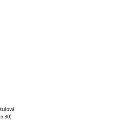
etulová
16:30)