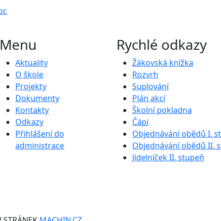
oc
Menu
Rychlé odkazy
Aktuality
Žákovská knížka
O škole
Rozvrh
Projekty
Suplování
Dokumenty
Plán akcí
Kontakty
Školní pokladna
Odkazy
Čápi
Přihlášení do
Objednávání obědů I. s
administrace
Objednávání obědů II. 
Jídelníček II. stupeň
W STRÁNEK
MACHIN.CZ