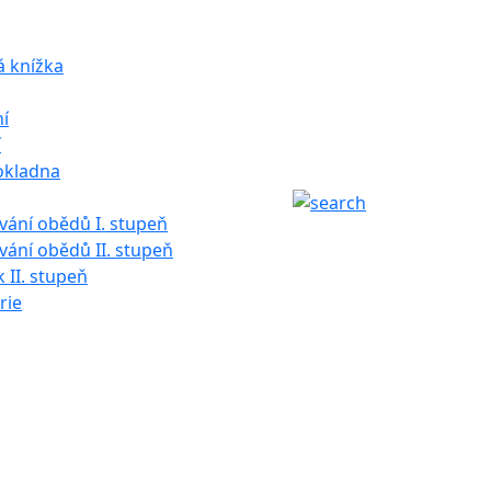
á knížka
í
í
okladna
ání obědů I. stupeň
ání obědů II. stupeň
k II. stupeň
rie