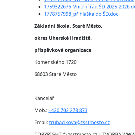
1759322676_Vnitřní řád ŠD 2025-2026.d
1778757998_přihláška do ŠD.doc
Základní škola, Staré Město,
okres Uherské Hradiště,
příspěvková organizace
Komenského 1720
68603 Staré Město
Kancelář
Mob.:
+420 702 278 873
Email:
trubacikova@zsstmesto.cz
COPYRIGHT © zsstmesto.cz | TVORBA WW