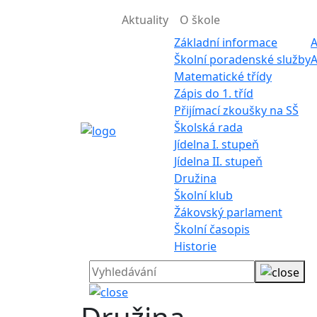
Aktuality
O škole
Základní informace
A
Školní poradenské služby
A
Matematické třídy
Zápis do 1. tříd
Přijímací zkoušky na SŠ
Školská rada
Jídelna I. stupeň
Jídelna II. stupeň
Družina
Školní klub
Žákovský parlament
Školní časopis
Historie