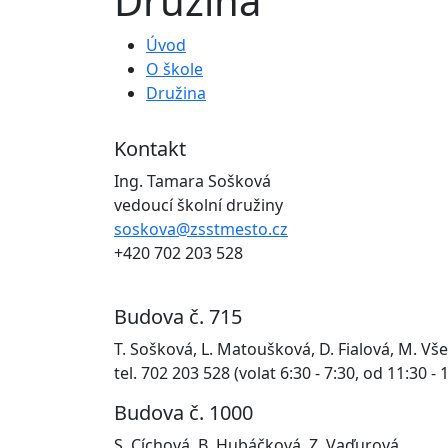
Družina
Úvod
O škole
Družina
Kontakt
Ing. Tamara Sošková
vedoucí školní družiny
soskova@zsstmesto.cz
+420 702 203 528
Budova č. 715
T. Sošková, L. Matoušková, D. Fialová, M. Vš
tel. 702 203 528 (volat 6:30 - 7:30, od 11:30 - 
Budova č. 1000
S. Cíchová, B. Hubáčková, Z. Vaďurová