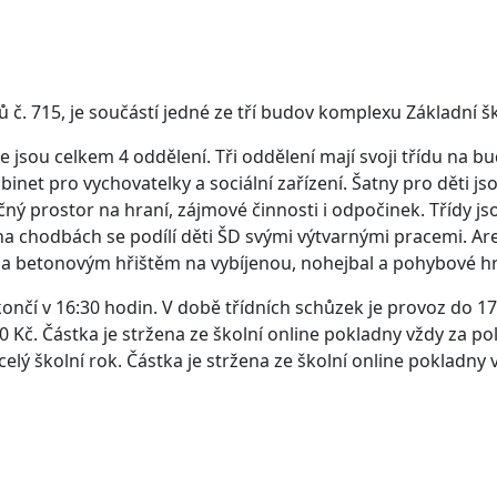
 č. 715, je součástí jedné ze tří budov komplexu Základní 
e jsou celkem 4 oddělení. Tři oddělení mají svoji třídu na bu
binet pro vychovatelky a sociální zařízení. Šatny pro děti js
atečný prostor na hraní, zájmové činnosti i odpočinek. Třídy
 na chodbách se podílí děti ŠD svými výtvarnými pracemi. Ar
 a betonovým hřištěm na vybíjenou, nohejbal a pohybové h
končí v 16:30 hodin. V době třídních schůzek je provoz do 1
0 Kč. Částka je stržena ze školní online pokladny vždy za po
elý školní rok. Částka je stržena ze školní online pokladny 