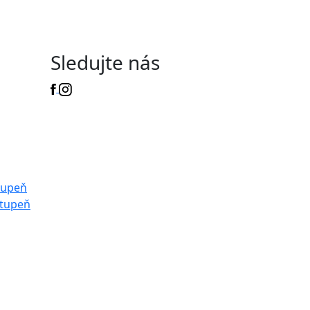
Sledujte nás
tupeň
stupeň