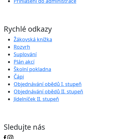
Přihlášení do administrace
Rychlé odkazy
Žákovská knížka
Rozvrh
Suplování
Plán akcí
Školní pokladna
Čápi
Objednávání obědů I. stupeň
Objednávání obědů II. stupeň
Jídelníček II. stupeň
Sledujte nás