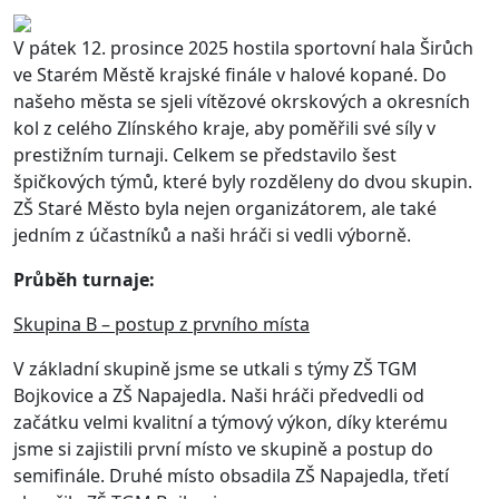
V pátek 12. prosince 2025 hostila sportovní hala Širůch
ve Starém Městě krajské finále v halové kopané. Do
našeho města se sjeli vítězové okrskových a okresních
kol z celého Zlínského kraje, aby poměřili své síly v
prestižním turnaji. Celkem se představilo šest
špičkových týmů, které byly rozděleny do dvou skupin.
ZŠ Staré Město byla nejen organizátorem, ale také
jedním z účastníků a naši hráči si vedli výborně.
Průběh turnaje:
Skupina B – postup z prvního místa
V základní skupině jsme se utkali s týmy ZŠ TGM
Bojkovice a ZŠ Napajedla. Naši hráči předvedli od
začátku velmi kvalitní a týmový výkon, díky kterému
jsme si zajistili první místo ve skupině a postup do
semifinále. Druhé místo obsadila ZŠ Napajedla, třetí