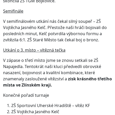
skončila ZŠ TGM Bojkovice.
Semifinále
V semifinálovém utkání nás čekal silný soupeř – ZŠ
Vojtěcha Jasného Kelč. Přestože naši hráči bojovali do
posledních minut, Kelč potvrdila výbornou formu a
zvítězila 6:1. ZŠ Staré Město tak čekal boj o bronz.
Utkání o 3. místo – vítězná tečka
V zápase o třetí místo jsme se znovu setkali se ZŠ
Napajedla. Tentokrát naši kluci předvedli obrovské
nasazení, bojovnost a kvalitní kombinace, které
znamenaly zasloužené vítězství a
zisk krásného třetího
místa ve Zlínském kraji.
Konečné pořadí turnaje
ZŠ Sportovní Uherské Hradiště – vítěz KF
ZŠ Vojtěcha Jasného Kelč