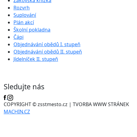
Žákovská knížka
Rozvrh
Suplování
Plán akcí
Školní pokladna
Čápi
Objednávání obědů I. stupeň
Objednávání obědů II. stupeň
Jídelníček II. stupeň
Sledujte nás
COPYRIGHT © zsstmesto.cz | TVORBA WWW STRÁNEK
MACHIN.CZ