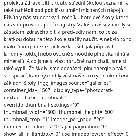
projektu Zdravé pití s touto střední školou seznámili a
také nahlédli pod pokličku umění míchaných nápojů.
Přivítaly nás studentky 1. ročníku hotelové školy, které
nás v doprovodu paní magistry Maluškové seznámily se
zásadami zdravého pití a předvedly nám, co se za
krátkou dobu na této škole stačily naučit. A nebylo toho
málo. Sami jsme si směli vyzkoušet, jak připravit
lahodný koktejl nebo ovocné smoothie plné vitamínů a
minerálů. A co jsme si vlastnoručně namíchali, jsme si
také vypili. Ze školy jsme odcházeli plní energie a také
s inspirací, kam by mohly vést naše kroky po ukončení
základní školy.
[ngg_images source="galleries"
container_ids="1507" display_type="photocrati-
nextgen_basic_thumbnails"
override_thumbnail_settings="0"
thumbnail_width="800" thumbnail_height="600"
thumbnail_crop="1" images_per_page="20"
number_of_columns="0" ajax_pagination="0"
show_all_in_lightbox="0" use_imagebrowser_effect="0"