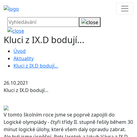
Kluci z IX.D bodují...
Úvod
Aktuality
Kluci z IX.D bodují...
26.10.2021
Kluci z IX.D bodují...
V tomto školním roce jsme se poprvé zapojili do
Logické olympiády - čtyři třídy II. stupně řešily během 30
minut logické úlohy, které všem daly opravdu zabrat.
Ale byli jsme úspěšní. Petr Jarotek a Jakub Vávra z IX.D