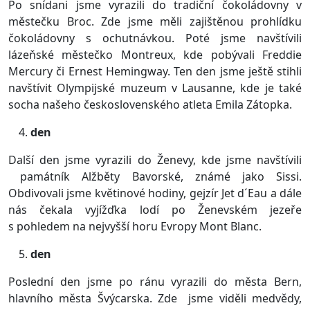
Po snídani jsme vyrazili do tradiční čokoládovny v
městečku Broc. Zde jsme měli zajištěnou prohlídku
čokoládovny s ochutnávkou. Poté jsme navštívili
lázeňské městečko Montreux, kde pobývali Freddie
Mercury či Ernest Hemingway. Ten den jsme ještě stihli
navštívit Olympijské muzeum v Lausanne, kde je také
socha našeho československého atleta Emila Zátopka.
den
Další den jsme vyrazili do Ženevy, kde jsme navštívili
památník Alžběty Bavorské, známé jako Sissi.
Obdivovali jsme květinové hodiny, gejzír Jet d´Eau a dále
nás čekala vyjížďka lodí po Ženevském jezeře
s pohledem na nejvyšší horu Evropy Mont Blanc.
den
Poslední den jsme po ránu vyrazili do města Bern,
hlavního města Švýcarska. Zde jsme viděli medvědy,