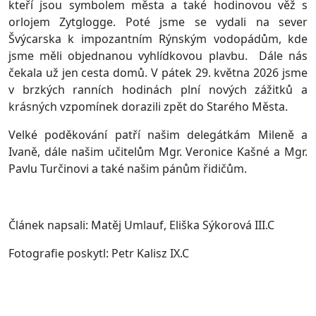
kteří jsou symbolem města a také hodinovou věž s
orlojem Zytglogge. Poté jsme se vydali na sever
Švýcarska k impozantním Rýnským vodopádům, kde
jsme měli objednanou vyhlídkovou plavbu. Dále nás
čekala už jen cesta domů. V pátek 29. května 2026 jsme
v brzkých ranních hodinách plní nových zážitků a
krásných vzpomínek dorazili zpět do Starého Města.
Velké poděkování patří našim delegátkám Mileně a
Ivaně, dále našim učitelům Mgr. Veronice Kašné a Mgr.
Pavlu Turčinovi a také našim pánům řidičům.
Článek napsali: Matěj Umlauf, Eliška Sýkorová III.C
Fotografie poskytl: Petr Kalisz IX.C