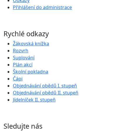
Odkazy
Přihlášení do administrace
Rychlé odkazy
Žákovská knížka
Rozvrh
Suplování
Plán akcí
Školní pokladna
Čápi
Objednávání obědů I. stupeň
Objednávání obědů II. stupeň
Jídelníček II. stupeň
Sledujte nás