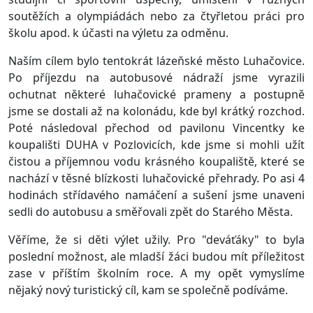
soutěžích a olympiádách nebo za čtyřletou práci pro
školu apod. k účasti na výletu za odměnu.
Naším cílem bylo tentokrát lázeňské město Luhačovice.
Po příjezdu na autobusové nádraží jsme vyrazili
ochutnat některé luhačovické prameny a postupně
jsme se dostali až na kolonádu, kde byl krátký rozchod.
Poté následoval přechod od pavilonu Vincentky ke
koupališti DUHA v Pozlovicích, kde jsme si mohli užít
čistou a příjemnou vodu krásného koupaliště, které se
nachází v těsné blízkosti luhačovické přehrady. Po asi 4
hodinách střídavého namáčení a sušení jsme unaveni
sedli do autobusu a směřovali zpět do Starého Města.
Věříme, že si děti výlet užily. Pro "deváťáky" to byla
poslední možnost, ale mladší žáci budou mít příležitost
zase v příštím školním roce. A my opět vymyslíme
nějaký nový turistický cíl, kam se společně podíváme.