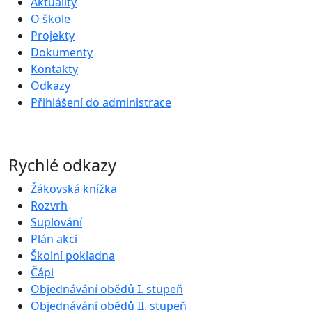
Aktuality
O škole
Projekty
Dokumenty
Kontakty
Odkazy
Přihlášení do administrace
Rychlé odkazy
Žákovská knížka
Rozvrh
Suplování
Plán akcí
Školní pokladna
Čápi
Objednávání obědů I. stupeň
Objednávání obědů II. stupeň