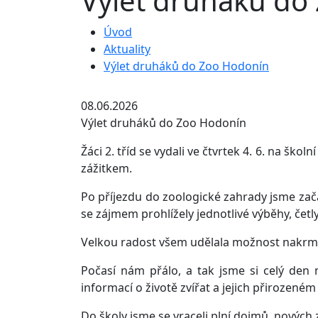
Výlet druháků do
Úvod
Aktuality
Výlet druháků do Zoo Hodonín
08.06.2026
Výlet druháků do Zoo Hodonín
Žáci 2. tříd se vydali ve čtvrtek 4. 6. na šk
zážitkem.
Po příjezdu do zoologické zahrady jsme začali
se zájmem prohlížely jednotlivé výběhy, četl
Velkou radost všem udělala možnost nakrmit k
Počasí nám přálo, a tak jsme si celý den 
informací o životě zvířat a jejich přirozeném
Do školy jsme se vraceli plní dojmů, nových