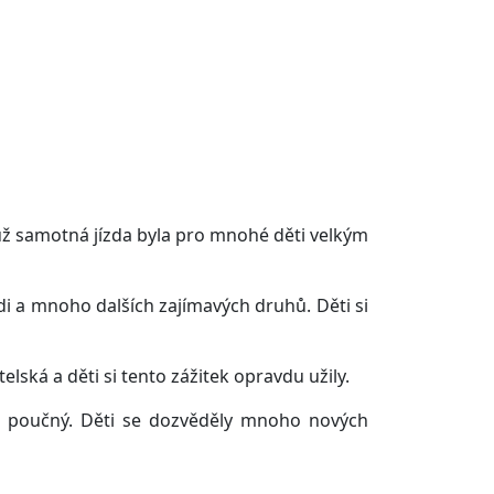
 a už samotná jízda byla pro mnohé děti velkým
oudi a mnoho dalších zajímavých druhů. Děti si
lská a děti si tento zážitek opravdu užily.
aké poučný. Děti se dozvěděly mnoho nových