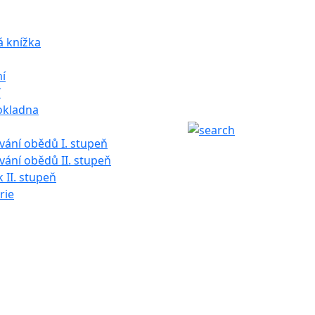
á knížka
í
í
okladna
ání obědů I. stupeň
ání obědů II. stupeň
k II. stupeň
rie