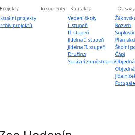
Projekty
Dokumenty
Kontakty
Odkazy
ktuální projekty
Vedení školy
Žákovsk
rchiv projektů
I. stupeň
Rozvrh
II. stupeň
Suplován
Jídelna I. stupeň
Plán akc
Jídelna II. stupeň
Školní p
Družina
Čápi
Správní zaměstnanci
Objednáv
Objednáv
Jídelníče
Fotogale