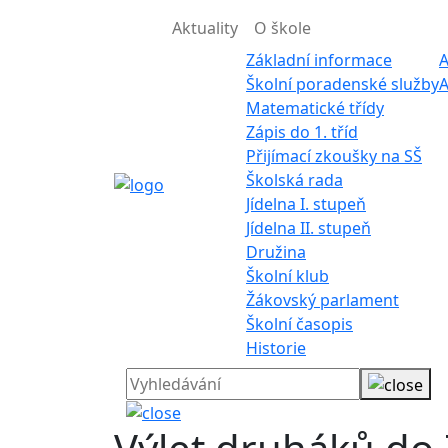
Aktuality
O škole
Základní informace
A
Školní poradenské služby
A
Matematické třídy
Zápis do 1. tříd
Přijímací zkoušky na SŠ
Školská rada
Jídelna I. stupeň
Jídelna II. stupeň
Družina
Školní klub
Žákovský parlament
Školní časopis
Historie