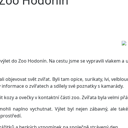
 Zoo Hodonín
olní výlet do Zoo Hodonín. Na cestu jsme se vypravili vlakem
 objevovat svět zvířat. Byli tam opice, surikaty, lvi, velbl
y informace o zvířatech a sdílely své poznatky s kamarády.
ozy a ovečky v kontaktní části zoo. Zvířata byla velmi přáte
mohli naplno vychutnat. Výlet byl nejen zábavný, ale t
 prostředí.
 zážitků a hezkých vzpomínek na společně strávený den.