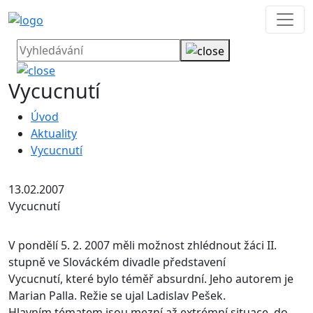
Vycucnutí
Úvod
Aktuality
Vycucnutí
13.02.2007
Vycucnutí
V pondělí 5. 2. 2007 měli možnost zhlédnout žáci II.
stupně ve Slováckém divadle představení
Vycucnutí, které bylo téměř absurdní. Jeho autorem je
Marian Palla. Režie se ujal Ladislav Pešek.
Hlavním tématem jsou mezní až extrémní situace, do