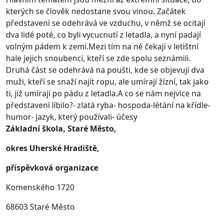
kterých se člověk nedostane svou vinou. Začátek
představení se odehrává ve vzduchu, v němž se ocitají
dva lidé poté, co byli vycucnutí z letadla, a nyní padají
volným pádem k zemi.Mezi tím na ně čekají v letištní
hale jejich snoubenci, kteří se zde spolu seznámili.
Druhá část se odehrává na poušti, kde se objevují dva
muži, kteří se snaží najít ropu, ale umírají žízní, tak jako
ti, již umírají po pádu z letadla.A co se nám nejvíce na
představení líbilo?- zlatá ryba- hospoda-létání na křídle-
humor- jazyk, který používali- účesy
Základní škola, Staré Město,
okres Uherské Hradiště,
příspěvková organizace
Komenského 1720
68603 Staré Město