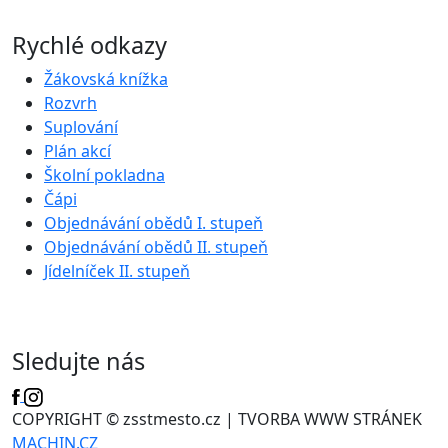
Rychlé odkazy
Žákovská knížka
Rozvrh
Suplování
Plán akcí
Školní pokladna
Čápi
Objednávání obědů I. stupeň
Objednávání obědů II. stupeň
Jídelníček II. stupeň
Sledujte nás
COPYRIGHT © zsstmesto.cz | TVORBA WWW STRÁNEK
MACHIN.CZ