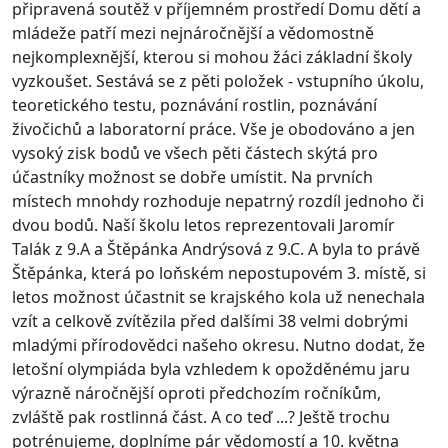
připravená soutěž v příjemném prostředí Domu dětí a
mládeže patří mezi nejnáročnější a vědomostně
nejkomplexnější, kterou si mohou žáci základní školy
vyzkoušet. Sestává se z pěti položek - vstupního úkolu,
teoretického testu, poznávání rostlin, poznávání
živočichů a laboratorní práce. Vše je obodováno a jen
vysoký zisk bodů ve všech pěti částech skýtá pro
účastníky možnost se dobře umístit. Na prvních
místech mnohdy rozhoduje nepatrný rozdíl jednoho či
dvou bodů. Naší školu letos reprezentovali Jaromír
Talák z 9.A a Štěpánka Andrýsová z 9.C. A byla to právě
Štěpánka, která po loňském nepostupovém 3. místě, si
letos možnost účastnit se krajského kola už nenechala
vzít a celkově zvítězila před dalšími 38 velmi dobrými
mladými přírodovědci našeho okresu. Nutno dodat, že
letošní olympiáda byla vzhledem k opožděnému jaru
výrazně náročnější oproti předchozím ročníkům,
zvláště pak rostlinná část. A co teď ...? Ještě trochu
potrénujeme, doplníme pár vědomostí a 10. května