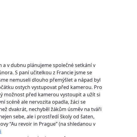
m a v dubnu plánujeme společné setkání v
února.
S paní učitelkou z Francie jsme se
 jsme nemuseli dlouho přemýšlet a nápad byl
zpočátku ostych vystupovat před kamerou. Pro
ždý možnost před kamerou vystoupit a užít si
vní scéně ale nervozita opadla, žáci se
ce než dvakrát, nechyběl žákům úsměv na tváři
ejen sebe, ale i prostředí školy od šaten,
lovy “Au revoir in Prague” (na shledanou v
i