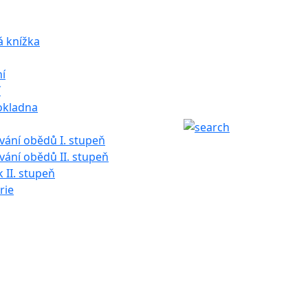
á knížka
í
í
okladna
ání obědů I. stupeň
ání obědů II. stupeň
k II. stupeň
rie