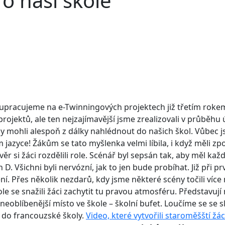
 o naší škole
upracujeme na e-Twinningových projektech již třetím roke
jektů, ale ten nejzajímavější jsme zrealizovali v průběhu 
yby mohli alespoň z dálky nahlédnout do našich škol. Vůbec
m jazyce! Žákům se tato myšlenka velmi líbila, i když měli 
ěr si žáci rozdělili role. Scénář byl sepsán tak, aby měl ka
D. Všichni byli nervózní, jak to jen bude probíhat. Již při pr
áčení. Přes několik nezdarů, kdy jsme některé scény točili ví
e se snažili žáci zachytit tu pravou atmosféru. Představují n
eoblíbenější místo ve škole – školní bufet. Loučíme se se s
e do francouzské školy.
Video, které vytvořili staroměšští žác