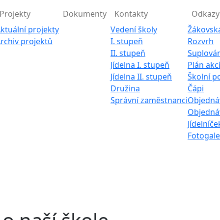
Projekty
Dokumenty
Kontakty
Odkazy
ktuální projekty
Vedení školy
Žákovsk
rchiv projektů
I. stupeň
Rozvrh
II. stupeň
Suplován
Jídelna I. stupeň
Plán akc
Jídelna II. stupeň
Školní p
Družina
Čápi
Správní zaměstnanci
Objednáv
Objednáv
Jídelníče
Fotogale