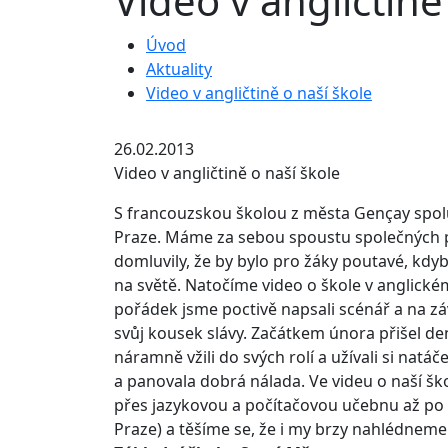
Video v angličtině
Úvod
Aktuality
Video v angličtině o naší škole
26.02.2013
Video v angličtině o naší škole
S francouzskou školou z města Gençay spol
Praze. Máme za sebou spoustu společných pro
domluvily, že by bylo pro žáky poutavé, kd
na světě. Natočíme video o škole v anglické
pořádek jsme poctivě napsali scénář a na záv
svůj kousek slávy. Začátkem února přišel den 
náramně vžili do svých rolí a užívali si nat
a panovala dobrá nálada. Ve videu o naší škol
přes jazykovou a počítačovou učebnu až po n
Praze) a těšíme se, že i my brzy nahlédnem