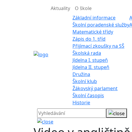
Aktuality
O škole
Základní informace
A
Školní poradenské služby
A
Matematické třídy
Zápis do 1. tříd
Přijímací zkoušky na SŠ
Školská rada
Jídelna I. stupeň
Jídelna II. stupeň
Družina
Školní klub
Žákovský parlament
Školní časopis
Historie