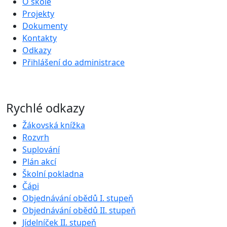
O škole
Projekty
Dokumenty
Kontakty
Odkazy
Přihlášení do administrace
Rychlé odkazy
Žákovská knížka
Rozvrh
Suplování
Plán akcí
Školní pokladna
Čápi
Objednávání obědů I. stupeň
Objednávání obědů II. stupeň
Jídelníček II. stupeň