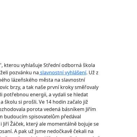
ej", kterou vyhlašuje Střední odborná škola
rželi pozvánku na
slavnostní vyhlášení
. Už z
tného lázeňského města na slavnostní
ovic brzy, a tak naše první kroky směřovaly
 potřebnou energii, a vydali se hledat
a školu si prošli. Ve 14 hodin začalo již
 rozhodovala porota vedená básníkem Jiřím
ným budoucím spisovatelům předával
 Jiří Žáček, který ale momentálně bojuje se
psaní. A pak už jsme nedočkavě čekali na