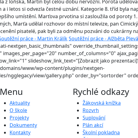
a z loňska, Martin byl celou dobu nervózní. Porota uděloval
h a i letos si odvezla čestné uznání. Kategorie 8. tříd byla
epšího umístění. Marťova prvotina si zasloužila od poroty 1
ných, Marťa udělal rozhovor do místní televize, pan Cimic
ocenění pisatelé, pak byli za odměnu pozváni do cukrárny n
Soutěžní práce - Martin Králík
Soutěžní práce - Alžběta Plev
rati-nextgen_basic_thumbnails" override_thumbnail_settin
" images_per_page="20" number_of_columns="0" ajax_pagin
_link="1" slideshow_link_text="[Zobrazit jako prezentaci]
/domains/www/wp-content/plugins/nextgen-
es/ngglegacy/view/gallery.php" order_by="sortorder" orde
Menu
Rychlé odkazy
Aktuality
Žákovská knížka
O škole
Rozvrh
Projekty
Suplování
Dokumenty
Plán akcí
Kontakty
Školní pokladna