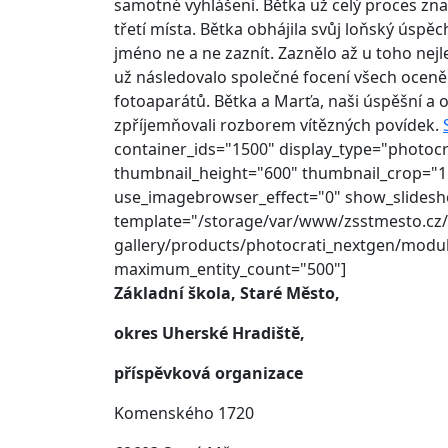
samotné vyhlášení. Bětka už celý proces znal
třetí místa. Bětka obhájila svůj loňský úspěc
jméno ne a ne zaznít. Zaznělo až u toho nejl
už následovalo společné focení všech oceně
fotoaparátů. Bětka a Marťa, naši úspěšní a 
zpříjemňovali rozborem vítězných povídek.
container_ids="1500" display_type="photoc
thumbnail_height="600" thumbnail_crop="1
use_imagebrowser_effect="0" show_slideshow
template="/storage/var/www/zsstmesto.cz
gallery/products/photocrati_nextgen/modul
maximum_entity_count="500"]
Základní škola, Staré Město,
okres Uherské Hradiště,
příspěvková organizace
Komenského 1720