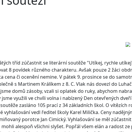
í soutěži
ých tříd zúčastnit se literární soutěže "Utíkej, rychle utík
tovat 8 povídek různého charakteru. Avšak pouze 2 žáci obd
 ta cena či ocenění nemine. V pátek 9. prosince se do samo
olečně s Martinem Králíkem z 8. C.
Vlak nás dovezl do Luhač
jsme domů zásoby, vzali si oplatek do ruky, abychom nabrali
 jsme využili ve chvíli volna i nabízený Den otevřených dveří 
 soutěže zasláno 105 prací z 34 základních škol. O vítězích
 vyhlašování vedl ředitel školy Karel Milička. Ceny naděj
iňovaný porotce Jan Cimický. Vyhlašování se měl zúčastnit i
mohli alespoň všichni slyšet. Popřál všem elán a radost ze 