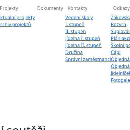
Projekty
Dokumenty
Kontakty
Odkazy
ktuální projekty
Vedení školy
Žákovsk
rchiv projektů
I. stupeň
Rozvrh
II. stupeň
Suplován
Jídelna I. stupeň
Plán akc
Jídelna II. stupeň
Školní p
Družina
Čápi
Správní zaměstnanci
Objednáv
Objednáv
Jídelníče
Fotogale