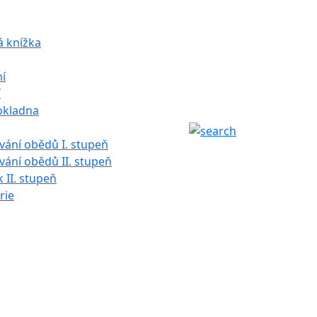
á knížka
í
í
okladna
ání obědů I. stupeň
ání obědů II. stupeň
k II. stupeň
rie