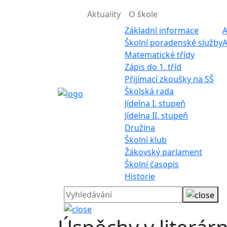
Aktuality
O škole
Základní informace
A
Školní poradenské služby
A
Matematické třídy
Zápis do 1. tříd
Přijímací zkoušky na SŠ
Školská rada
Jídelna I. stupeň
Jídelna II. stupeň
Družina
Školní klub
Žákovský parlament
Školní časopis
Historie