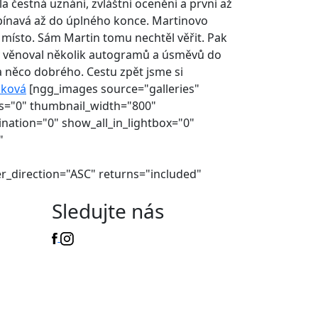
a čestná uznání, zvláštní ocenění a první až
 napínavá až do úplného konce. Martinovo
. místo. Sám Martin tomu nechtěl věřit. Pak
ký věnoval několik autogramů a úsměvů do
a něco dobrého. Cestu zpět jsme si
áková
[ngg_images source="galleries"
gs="0" thumbnail_width="800"
ation="0" show_all_in_lightbox="0"
"
r_direction="ASC" returns="included"
Sledujte nás