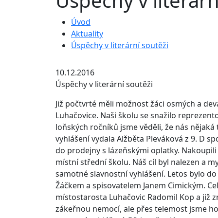
Úspěchy v literárn
Úvod
Aktuality
Úspěchy v literární soutěži
10.12.2016
Úspěchy v literární soutěži
Již počtvrté měli možnost žáci osmých a devát
Luhačovice. Naši školu se snažilo reprezen
loňských ročníků jsme věděli, že nás nějaká
vyhlášení vydala Alžběta Pleváková z 9. D sp
do prodejny s lázeňskými oplatky. Nakoupili 
místní střední školu. Náš cíl byl nalezen a my
samotné slavnostní vyhlášení. Letos bylo do
Žáčkem a spisovatelem Janem Cimickým. Celé
místostarosta Luhačovic Radomil Kop a již zm
zákeřnou nemocí, ale přes telemost jsme ho 