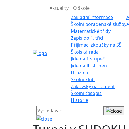
Aktuality
O škole
Základní informace
A
Školní poradenské služby
A
Matematické třídy
Zápis do 1. tříd
Přijímací zkoušky na SŠ
Školská rada
Jídelna I. stupeň
Jídelna II. stupeň
Družina
Školní klub
Žákovský parlament
Školní časopis
Historie