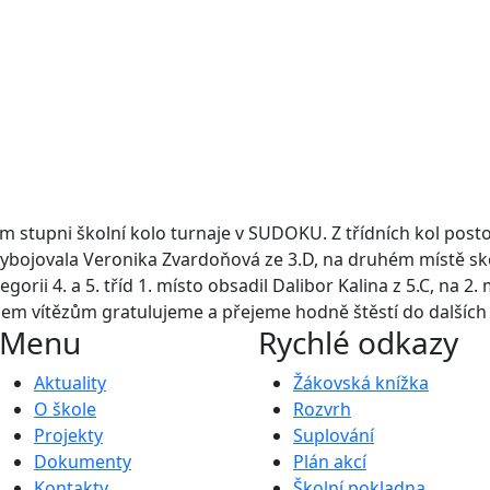
 stupni školní kolo turnaje v SUDOKU. Z třídních kol postou
to vybojovala Veronika Zvardoňová ze 3.D, na druhém místě sk
gorii 4. a 5. tříd 1. místo obsadil Dalibor Kalina z 5.C, na 2.
šem vítězům gratulujeme a přejeme hodně štěstí do dalších 
Menu
Rychlé odkazy
Aktuality
Žákovská knížka
O škole
Rozvrh
Projekty
Suplování
Dokumenty
Plán akcí
Kontakty
Školní pokladna