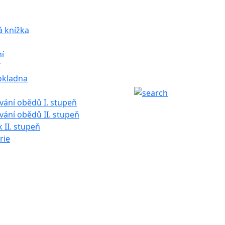
á knížka
í
í
okladna
ání obědů I. stupeň
ání obědů II. stupeň
k II. stupeň
rie