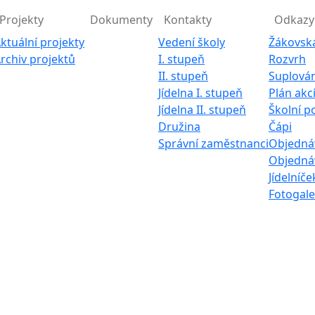
Projekty
Dokumenty
Kontakty
Odkazy
ktuální projekty
Vedení školy
Žákovsk
rchiv projektů
I. stupeň
Rozvrh
II. stupeň
Suplován
Jídelna I. stupeň
Plán akc
Jídelna II. stupeň
Školní p
Družina
Čápi
Správní zaměstnanci
Objednáv
Objednáv
Jídelníče
Fotogale