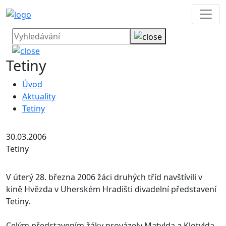
Tetiny
Úvod
Aktuality
Tetiny
30.03.2006
Tetiny
V úterý 28. března 2006 žáci druhých tříd navštívili v
kině Hvězda v Uherském Hradišti divadelní představení
Tetiny.
Celým představením žáky provázely Matylda a Klotylda.