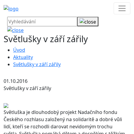
Světlušky v září zářily
Úvod
Aktuality
Světlušky v září zářily
01.10.2016
Světlušky v září zářily
Světluška je dlouhodobý projekt Nadačního fondu
Českého rozhlasu založený na solidaritě a dobré vůli
lidí, kteří se rozhodli darovat nevidomým trochu
světla. Světluška pomáhá dětem a dospělým s těžkým