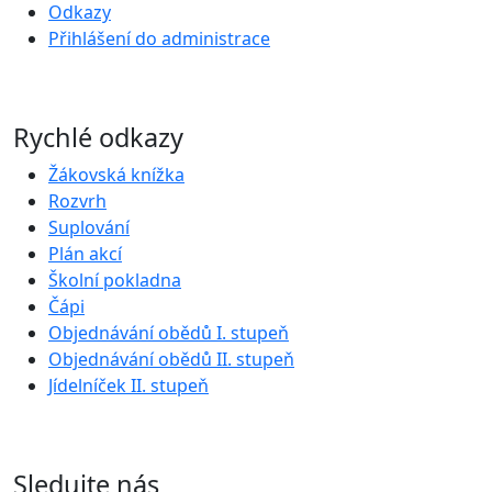
Odkazy
Přihlášení do administrace
Rychlé odkazy
Žákovská knížka
Rozvrh
Suplování
Plán akcí
Školní pokladna
Čápi
Objednávání obědů I. stupeň
Objednávání obědů II. stupeň
Jídelníček II. stupeň
Sledujte nás