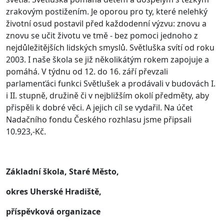
zrakovým postižením. Je oporou pro ty, které nelehký
životní osud postavil před každodenní výzvu: znovu a
znovu se učit životu ve tmě - bez pomoci jednoho z
nejdůležitějších lidských smyslů.
Světluška svítí od roku
2003. I naše škola se již několikátým rokem zapojuje a
pomáhá. V týdnu od 12. do 16. září převzali
parlamenťáci funkci Světlušek a prodávali v budovách I.
i II. stupně, družině či v nejbližším okolí předměty, aby
přispěli k dobré věci. A jejich cíl se vydařil. Na účet
Nadačního fondu Českého rozhlasu jsme připsali
10.923,-Kč.
Základní škola, Staré Město,
okres Uherské Hradiště,
příspěvková organizace