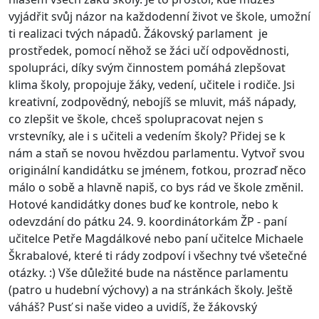
vyjádřit svůj názor na každodenní život ve škole, umožní
ti realizaci tvých nápadů.
Žákovský parlament je
prostředek, pomocí něhož se žáci učí odpovědnosti,
spolupráci, díky svým činnostem pomáhá zlepšovat
klima školy, propojuje žáky, vedení, učitele i rodiče. Jsi
kreativní, zodpovědný, nebojíš se mluvit, máš nápady,
co zlepšit ve škole, chceš spolupracovat nejen s
vrstevníky, ale i s učiteli a vedením školy? Přidej se k
nám a staň se novou hvězdou parlamentu. Vytvoř svou
originální kandidátku se jménem, fotkou, prozraď něco
málo o sobě a hlavně napiš, co bys rád ve škole změnil.
Hotové kandidátky dones buď ke kontrole, nebo k
odevzdání do pátku 24. 9. koordinátorkám ŽP - paní
učitelce Petře Magdálkové nebo paní učitelce Michaele
Škrabalové, které ti rády zodpoví i všechny tvé všetečné
otázky. :) Vše důležité bude na nástěnce parlamentu
(patro u hudební výchovy) a na stránkách školy. Ještě
váháš? Pusť si naše video a uvidíš, že žákovský