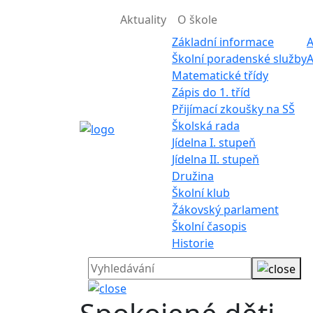
Aktuality
O škole
Základní informace
A
Školní poradenské služby
A
Matematické třídy
Zápis do 1. tříd
Přijímací zkoušky na SŠ
Školská rada
Jídelna I. stupeň
Jídelna II. stupeň
Družina
Školní klub
Žákovský parlament
Školní časopis
Historie