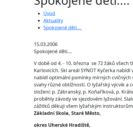
Spokojené děti....
Úvod
Aktuality
Spokojené děti....
15.03.2006
Spokojené děti....
V době od 4. - 10. března se 72 žáků všech
Karlovicích. Ski areál SYNOT Kyčerka nabíd
nabídl optimální pomínky mírných cvičných 
svahy různé obtížnosti. O lyžařský výcvik 
složení: p. Zábranský, p. Koňaříková, p. Král
proběhly závody ve sjezdovém lyžování. Slalo
zážitků děkuji všem lyžařským instruktorům
Základní škola, Staré Město,
okres Uherské Hradiště,