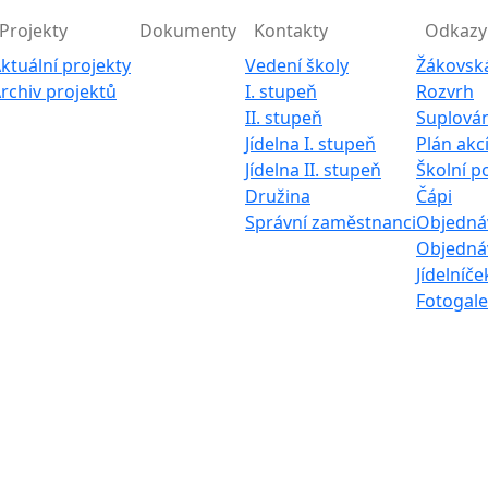
Projekty
Dokumenty
Kontakty
Odkazy
ktuální projekty
Vedení školy
Žákovsk
rchiv projektů
I. stupeň
Rozvrh
II. stupeň
Suplován
Jídelna I. stupeň
Plán akc
Jídelna II. stupeň
Školní p
Družina
Čápi
Správní zaměstnanci
Objednáv
Objednáv
Jídelníče
Fotogale