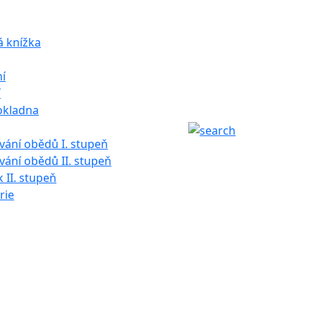
á knížka
í
í
okladna
ání obědů I. stupeň
ání obědů II. stupeň
k II. stupeň
rie