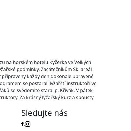
rzu na horském hotelu Kyčerka ve Velkých
lyžařské podmínky.
Začátečníkům Ski areál
ly připraveny každý den dokonale upravené
gramem se postarali lyžařští instruktoři ve
žáků se svědomitě staral p. Křivák. V pátek
truktory. Za krásný lyžařský kurz a spousty
Sledujte nás