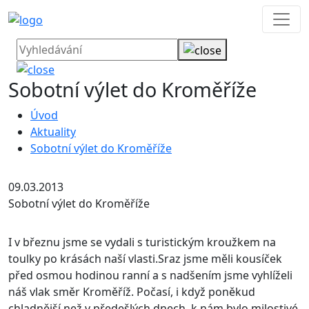
Sobotní výlet do Kroměříže
Úvod
Aktuality
Sobotní výlet do Kroměříže
09.03.2013
Sobotní výlet do Kroměříže
I v březnu jsme se vydali s turistickým kroužkem na
toulky po krásách naší vlasti.
Sraz jsme měli kousíček
před osmou hodinou ranní a s nadšením jsme vyhlíželi
náš vlak směr Kroměříž. Počasí, i když poněkud
chladnější než v předešlých dnech, k nám bylo milostivé