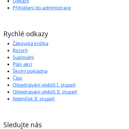
Odkazy
Přihlášení do administrace
Rychlé odkazy
Žákovská knížka
Rozvrh
Suplování
Plán akcí
Školní pokladna
Čápi
Objednávání obědů I. stupeň
Objednávání obědů II. stupeň
Jídelníček II. stupeň
Sledujte nás