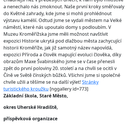
a nenechalo nás zmoknout. Naše první kroky směřovaly
do Květné zahrady, kde jsme si mohli prohlédnout
výstavu kamélií. Odtud jsme se vydali městem na Velké
náměstí, které nás upoutalo domy s podloubím. V
Muzeu Kroměřížska jsme měli možnost navštívit
expozici Historie ukrytá pod dlažbou města zachycující
historii Kroměříže, jak již samotný název napovídá,
expozici Příroda a člověk mapující evoluci člověka, díky
obrazům Maxe Švabinského jsme se v čase přenesli
zpět do první poloviny 20. století a na chvíli se ocitli v
Číně ve Světě čínských bůžků. Všichni jsme si společné
chvíle užili a těšíme se na další výlet!
Stránky
turistického kroužku
[nggallery id=773]
Základní škola, Staré Město,
okres Uherské Hradiště,
příspěvková organizace