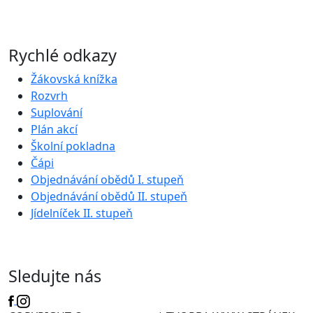
Rychlé odkazy
Žákovská knížka
Rozvrh
Suplování
Plán akcí
Školní pokladna
Čápi
Objednávání obědů I. stupeň
Objednávání obědů II. stupeň
Jídelníček II. stupeň
Sledujte nás