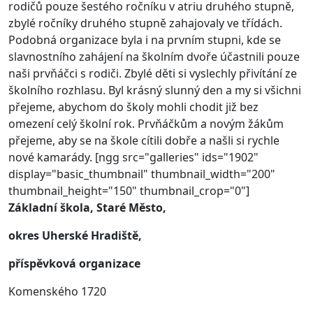
rodičů pouze šestého ročníku v atriu druhého stupně,
zbylé ročníky druhého stupně zahajovaly ve třídách.
Podobná organizace byla i na prvním stupni, kde se
slavnostního zahájení na školním dvoře účastnili pouze
naši prvňáčci s rodiči. Zbylé děti si vyslechly přivítání ze
školního rozhlasu. Byl krásný slunný den a my si všichni
přejeme, abychom do školy mohli chodit již bez
omezení celý školní rok. Prvňáčkům a novým žákům
přejeme, aby se na škole cítili dobře a našli si rychle
nové kamarády.
[ngg src="galleries" ids="1902"
display="basic_thumbnail" thumbnail_width="200"
thumbnail_height="150" thumbnail_crop="0"]
Základní škola, Staré Město,
okres Uherské Hradiště,
příspěvková organizace
Komenského 1720