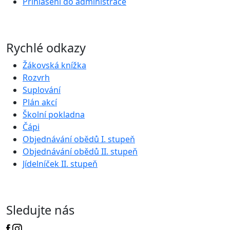
Přihlášení do administrace
Rychlé odkazy
Žákovská knížka
Rozvrh
Suplování
Plán akcí
Školní pokladna
Čápi
Objednávání obědů I. stupeň
Objednávání obědů II. stupeň
Jídelníček II. stupeň
Sledujte nás