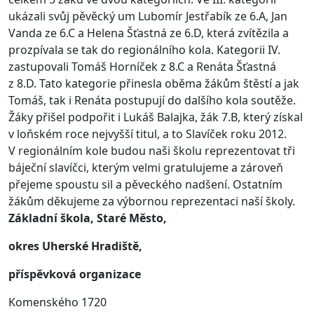
ukázali svůj pěvěcký um Lubomír Jestřabík ze 6.A, Jan
Vanda ze 6.C a Helena Šťastná ze 6.D, která zvítězila a
prozpívala se tak do regionálního kola. Kategorii IV.
zastupovali Tomáš Horníček z 8.C a Renáta Šťastná
z 8.D.
Tato kategorie přinesla oběma žákům štěstí a jak
Tomáš, tak i Renáta postupují do dalšího kola soutěže.
Žáky přišel podpořit i Lukáš Balajka, žák 7.B, který získal
v loňském roce nejvyšší titul, a to Slavíček roku 2012.
V regionálním kole budou naši školu reprezentovat tři
báječní slavíčci, kterým velmi gratulujeme a zároveň
přejeme spoustu sil a pěveckého nadšení. Ostatním
žákům děkujeme za výbornou reprezentaci naší školy.
Základní škola, Staré Město,
okres Uherské Hradiště,
příspěvková organizace
Komenského 1720