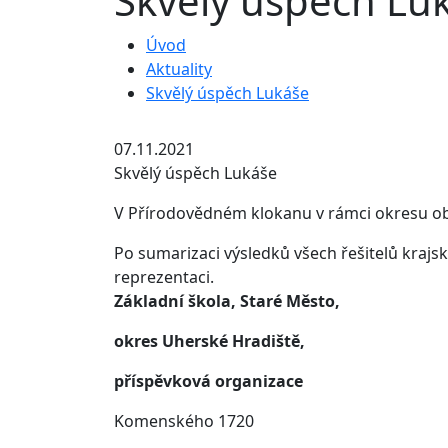
Skvělý úspěch Lu
Úvod
Aktuality
Skvělý úspěch Lukáše
07.11.2021
Skvělý úspěch Lukáše
V Přírodovědném klokanu v rámci okresu obsa
Po sumarizaci výsledků všech řešitelů krajs
reprezentaci.
Základní škola, Staré Město,
okres Uherské Hradiště,
příspěvková organizace
Komenského 1720