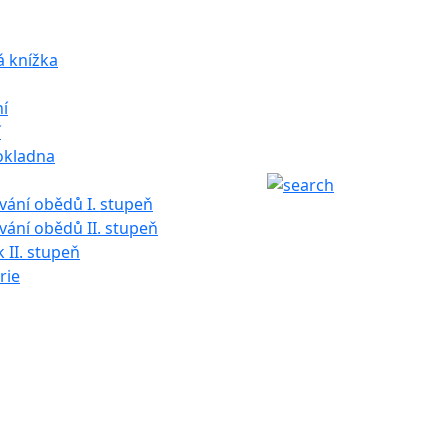
á knížka
í
í
okladna
ání obědů I. stupeň
ání obědů II. stupeň
k II. stupeň
rie