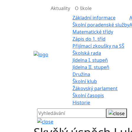
Aktuality
O škole
Základní informace
A
Školní poradenské služby
A
Matematické třídy
Zápis do 1. tříd
Přijímací zkoušky na SŠ
Školská rada
Jídelna I. stupeň
Jídelna II. stupeň
Družina
Školní klub
Žákovský parlament
Školní časopis
Historie