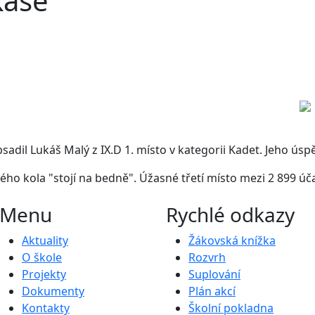
káše
dil Lukáš Malý z IX.D 1. místo v kategorii Kadet. Jeho úspě
kého kola "stojí na bedně". Úžasné třetí místo mezi 2 899 ú
Menu
Rychlé odkazy
Aktuality
Žákovská knížka
O škole
Rozvrh
Projekty
Suplování
Dokumenty
Plán akcí
Kontakty
Školní pokladna