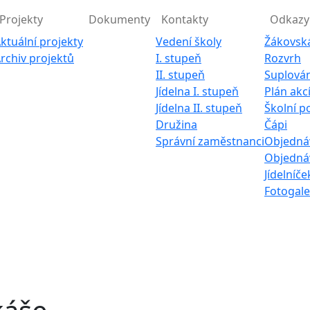
Projekty
Dokumenty
Kontakty
Odkazy
ktuální projekty
Vedení školy
Žákovsk
rchiv projektů
I. stupeň
Rozvrh
II. stupeň
Suplován
Jídelna I. stupeň
Plán akc
Jídelna II. stupeň
Školní p
Družina
Čápi
Správní zaměstnanci
Objednáv
Objednáv
Jídelníče
Fotogale