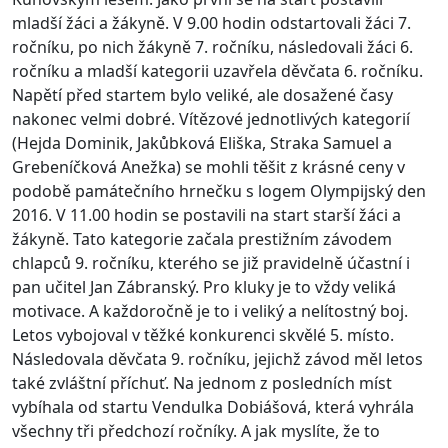
mladší žáci a žákyně. V 9.00 hodin odstartovali žáci 7.
ročníku, po nich žákyně 7. ročníku, následovali žáci 6.
ročníku a mladší kategorii uzavřela děvčata 6. ročníku.
Napětí před startem bylo veliké, ale dosažené časy
nakonec velmi dobré.
Vítězové jednotlivých kategorií
(Hejda Dominik, Jakůbková Eliška, Straka Samuel a
Grebeníčková Anežka) se mohli těšit z krásné ceny v
podobě památečního hrnečku s logem Olympijský den
2016. V 11.00 hodin se postavili na start starší žáci a
žákyně. Tato kategorie začala prestižním závodem
chlapců 9. ročníku, kterého se již pravidelně účastní i
pan učitel Jan Zábranský. Pro kluky je to vždy veliká
motivace. A každoročně je to i veliký a nelítostný boj.
Letos vybojoval v těžké konkurenci skvělé 5. místo.
Následovala děvčata 9. ročníku, jejichž závod měl letos
také zvláštní příchuť. Na jednom z posledních míst
vybíhala od startu Vendulka Dobiášová, která vyhrála
všechny tři předchozí ročníky. A jak myslíte, že to