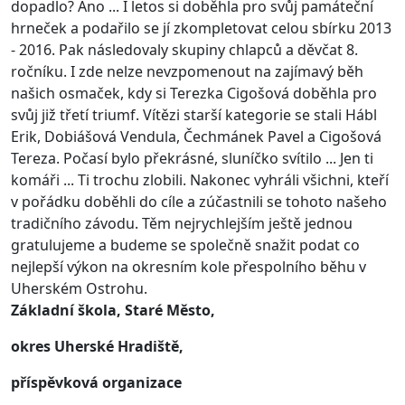
dopadlo? Ano ... I letos si doběhla pro svůj památeční
hrneček a podařilo se jí zkompletovat celou sbírku 2013
- 2016. Pak následovaly skupiny chlapců a děvčat 8.
ročníku. I zde nelze nevzpomenout na zajímavý běh
našich osmaček, kdy si Terezka Cigošová doběhla pro
svůj již třetí triumf. Vítězi starší kategorie se stali Hábl
Erik, Dobiášová Vendula, Čechmánek Pavel a Cigošová
Tereza. Počasí bylo překrásné, sluníčko svítilo ... Jen ti
komáři ... Ti trochu zlobili. Nakonec vyhráli všichni, kteří
v pořádku doběhli do cíle a zúčastnili se tohoto našeho
tradičního závodu. Těm nejrychlejším ještě jednou
gratulujeme a budeme se společně snažit podat co
nejlepší výkon na okresním kole přespolního běhu v
Uherském Ostrohu.
Základní škola, Staré Město,
okres Uherské Hradiště,
příspěvková organizace