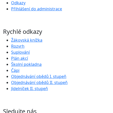
Odkazy
Přihlášení do administrace
Rychlé odkazy
Žákovská knížka
Rozvrh
Suplování
Plán akcí
Školní pokladna
Čápi
Objednávání obědů I. stupeň
Objednávání obědů II. stupeň
Jídelníček II. stupeň
Sledujte nás