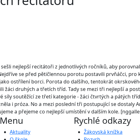
ch recitátorů
ešli nejlepší recitátoři z jednotlivých ročníků, aby porovna
 Nejdříve se před pětičlennou porotu postavili prvňáčci, pro
i jako ostřílení borci. Porota do dalšího, tentokrát okrskov
i žáci druhých a třetích tříd. Tady se mezi tři nejlepší a po
síly soutěžící ze třetí kategorie - žáci čtvrtých a pátých tříd
zněla i próza. No a mezi poslední tři postupující se dostaly
eme a přejeme co nejlepší umístění v dalším kole. [nggalle
Menu
Rychlé odkazy
Aktuality
Žákovská knížka
O škole
Rozvrh