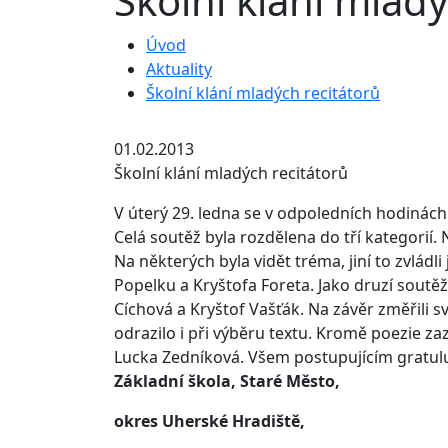
Školní klání mladý
Úvod
Aktuality
Školní klání mladých recitátorů
01.02.2013
Školní klání mladých recitátorů
V úterý 29. ledna se v odpoledních hodinách s
Celá soutěž byla rozdělena do tří kategorií.
Na některých byla vidět tréma, jiní to zvládl
Popelku a Kryštofa Foreta. Jako druzí soutěžil
Cíchová a Kryštof Vašťák. Na závěr změřili své 
odrazilo i při výběru textu. Kromě poezie za
Lucka Zedníková. Všem postupujícím gratuluj
Základní škola, Staré Město,
okres Uherské Hradiště,