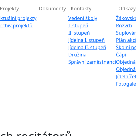
Projekty
Dokumenty
Kontakty
Odkazy
ktuální projekty
Vedení školy
Žákovsk
rchiv projektů
I. stupeň
Rozvrh
II. stupeň
Suplován
Jídelna I. stupeň
Plán akc
Jídelna II. stupeň
Školní p
Družina
Čápi
Správní zaměstnanci
Objednáv
Objednáv
Jídelníče
Fotogale