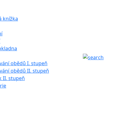
á knížka
í
í
okladna
ání obědů I. stupeň
ání obědů II. stupeň
k II. stupeň
rie