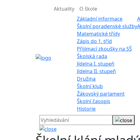
Aktuality
O škole
Základní informace
A
Školní poradenské služby
A
Matematické třídy
Zápis do 1. tříd
Přijímací zkoušky na SŠ
Školská rada
Jídelna I. stupeň
Jídelna II. stupeň
Družina
Školní klub
Žákovský parlament
Školní časopis
Historie