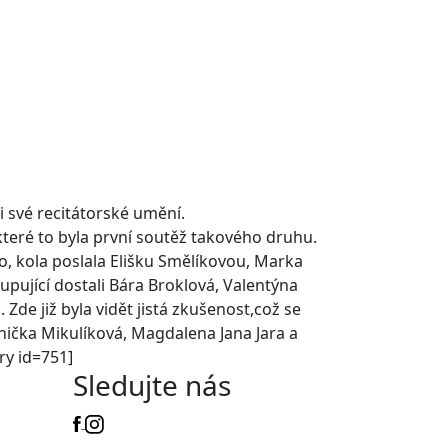
li své recitátorské umění.
 které to byla první soutěž takového druhu.
ého, kola poslala Elišku Smělíkovou, Marka
stupující dostali Bára Broklová, Valentýna
. Zde již byla vidět jistá zkušenost,což se
 Anička Mikulíková, Magdalena Jana Jara a
ry id=751]
Sledujte nás