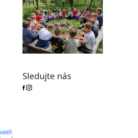
Sledujte nás
tupeň