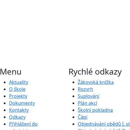
Menu
Rychlé odkazy
Aktuality
Žákovská knížka
O škole
Rozvrh
Projekty
Suplování
Dokumenty
Plán akcí
Kontakty
Školní pokladna
Odkazy
Čápi
Přihlášení do
Objednávání obědů I. s