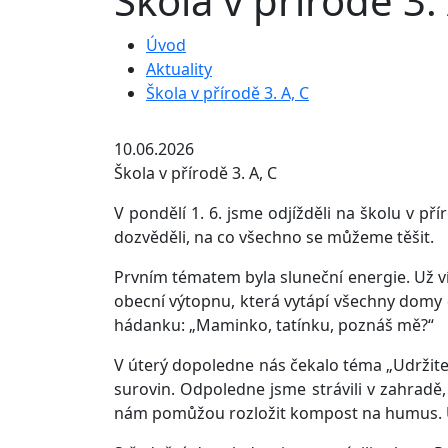
Škola v přírodě 3.
Úvod
Aktuality
Škola v přírodě 3. A, C
10.06.2026
Škola v přírodě 3. A, C
V pondělí 1. 6. jsme odjížděli na školu v p
dozvěděli, na co všechno se můžeme těšit.
Prvním tématem byla sluneční energie. Už vím
obecní výtopnu, která vytápí všechny domy dř
hádanku: „Maminko, tatínku, poznáš mě?“
V úterý dopoledne nás čekalo téma „Udržiteln
surovin. Odpoledne jsme strávili v zahradě,
nám pomůžou rozložit kompost na humus. Už 