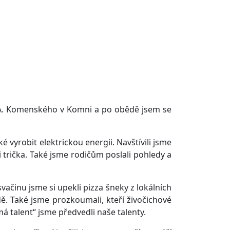
 J. A. Komenského v Komni a po obědě jsem se
 vyrobit elektrickou energii. Navštívili jsme
i trička. Také jsme rodičům poslali pohledy a
vačinu jsme si upekli pizza šneky z lokálních
dě. Také jsme prozkoumali, kteří živočichové
talent“ jsme předvedli naše talenty.