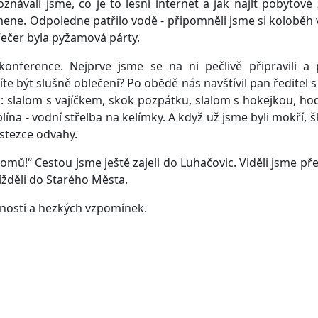
znávali jsme, co je to lesní internet a jak najít pobytové 
ne. Odpoledne patřilo vodě - připomněli jsme si koloběh v
Večer byla pyžamová párty.
konference. Nejprve jsme se na ni pečlivě připravili 
te být slušně oblečení? Po obědě nás navštívil pan ředitel s
 slalom s vajíčkem, skok pozpátku, slalom s hokejkou, hod 
plína - vodní střelba na kelímky. A když už jsme byli mokří, 
 stezce odvahy.
domů!“ Cestou jsme ještě zajeli do Luhačovic. Viděli jsme př
ížděli do Starého Města.
eností a hezkých vzpomínek.