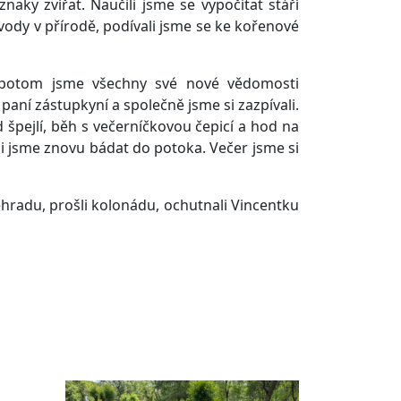
znaky zvířat. Naučili jsme se vypočítat stáří
ody v přírodě, podívali jsme se ke kořenové
a potom jsme všechny své nové vědomosti
 paní zástupkyní a společně jsme si zazpívali.
špejlí, běh s večerníčkovou čepicí a hod na
šli jsme znovu bádat do potoka. Večer jsme si
ehradu, prošli kolonádu, ochutnali Vincentku