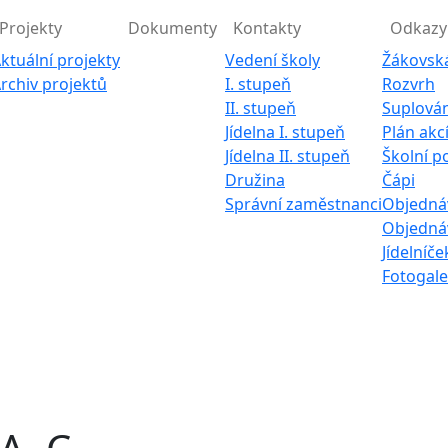
Projekty
Dokumenty
Kontakty
Odkazy
ktuální projekty
Vedení školy
Žákovsk
rchiv projektů
I. stupeň
Rozvrh
II. stupeň
Suplován
Jídelna I. stupeň
Plán akc
Jídelna II. stupeň
Školní p
Družina
Čápi
Správní zaměstnanci
Objednáv
Objednáv
Jídelníče
Fotogale