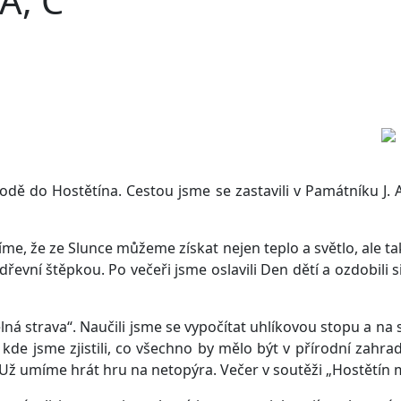
 A, C
řírodě do Hostětína. Cestou jsme se zastavili v Památníku
e, že ze Slunce můžeme získat nejen teplo a světlo, ale také
evní štěpkou. Po večeři jsme oslavili Den dětí a ozdobili s
á strava“. Naučili jsme se vypočítat uhlíkovou stopu a na s
 kde jsme zjistili, co všechno by mělo být v přírodní zahra
umíme hrát hru na netopýra. Večer v soutěži „Hostětín má 