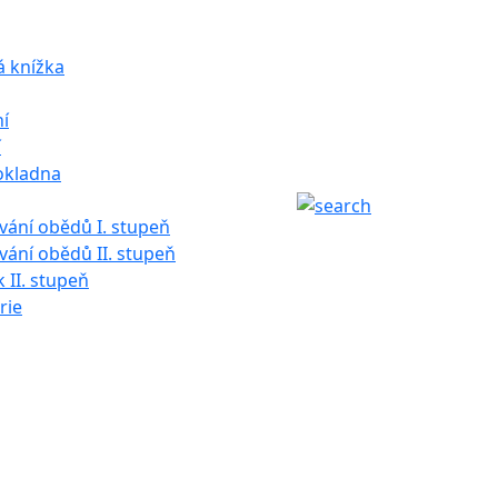
á knížka
í
í
okladna
ání obědů I. stupeň
ání obědů II. stupeň
k II. stupeň
rie