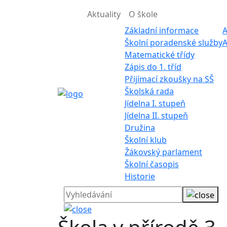
Aktuality
O škole
Základní informace
A
Školní poradenské služby
A
Matematické třídy
Zápis do 1. tříd
Přijímací zkoušky na SŠ
Školská rada
Jídelna I. stupeň
Jídelna II. stupeň
Družina
Školní klub
Žákovský parlament
Školní časopis
Historie