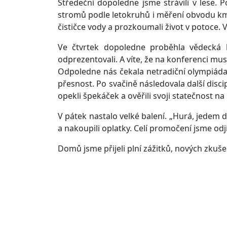
Středeční dopoledne jsme strávili v lese. Po
stromů podle letokruhů i měření obvodu kme
čističce vody a prozkoumali život v potoce. 
Ve čtvrtek dopoledne proběhla vědecká 
odprezentovali. A víte, že na konferenci musí
Odpoledne nás čekala netradiční olympiáda:
přesnost. Po svačině následovala další disci
opekli špekáček a ověřili svoji statečnost na
V pátek nastalo velké balení. „Hurá, jedem 
a nakoupili oplatky. Celí promočení jsme odj
Domů jsme přijeli plní zážitků, nových zkuš