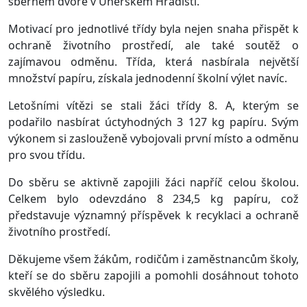
sběrném dvoře v Uherském Hradišti.
Motivací pro jednotlivé třídy byla nejen snaha přispět k
ochraně životního prostředí, ale také soutěž o
zajímavou odměnu. Třída, která nasbírala největší
množství papíru, získala jednodenní školní výlet navíc.
Letošními vítězi se stali žáci třídy 8. A, kterým se
podařilo nasbírat úctyhodných 3 127 kg papíru. Svým
výkonem si zaslouženě vybojovali první místo a odměnu
pro svou třídu.
Do sběru se aktivně zapojili žáci napříč celou školou.
Celkem bylo odevzdáno 8 234,5 kg papíru, což
představuje významný příspěvek k recyklaci a ochraně
životního prostředí.
Děkujeme všem žákům, rodičům i zaměstnancům školy,
kteří se do sběru zapojili a pomohli dosáhnout tohoto
skvělého výsledku.