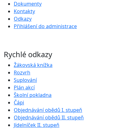
Dokumenty
Kontakty
Odkazy
Přihlášení do administrace
Rychlé odkazy
Žákovská knížka
Rozvrh
Suplování
Plán akcí
Školní pokladna
Čápi
Objednávání obědů I. stupeň
Objednávání obědů II. stupeň
Jídelníček II. stupeň