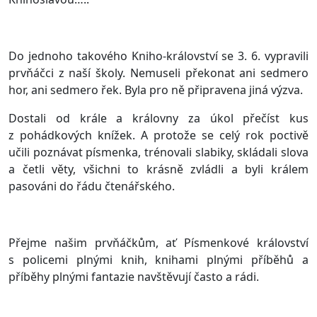
Do jednoho takového Kniho-království se 3. 6. vypravili
prvňáčci z naší školy. Nemuseli překonat ani sedmero
hor, ani sedmero řek. Byla pro ně připravena jiná výzva.
Dostali od krále a královny za úkol přečíst kus
z pohádkových knížek. A protože se celý rok poctivě
učili poznávat písmenka, trénovali slabiky, skládali slova
a četli věty, všichni to krásně zvládli a byli králem
pasováni do řádu čtenářského.
Přejme našim prvňáčkům, ať Písmenkové království
s policemi plnými knih, knihami plnými příběhů a
příběhy plnými fantazie navštěvují často a rádi.