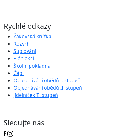
Rychlé odkazy
Žákovská knížka
Rozvrh
Suplování
Plán akcí
Školní pokladna
Čápi
Objednávání obědů I. stupeň
Objednávání obědů II. stupeň
Jídelníček II. stupeň
Sledujte nás