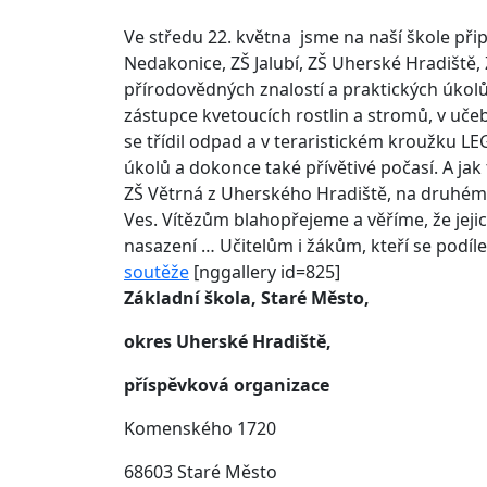
Ve středu 22. května jsme na naší škole přip
Nedakonice, ZŠ Jalubí, ZŠ Uherské Hradiště, 
přírodovědných znalostí a praktických úkolů.
zástupce kvetoucích rostlin a stromů, v učeb
se třídil odpad a v teraristickém kroužku LE
úkolů a dokonce také přívětivé počasí. A ja
ZŠ Větrná z Uherského Hradiště, na druhém m
Ves. Vítězům blahopřejeme a věříme, že jej
nasazení … Učitelům i žákům, kteří se podíle
soutěže
[nggallery id=825]
Základní škola, Staré Město,
okres Uherské Hradiště,
příspěvková organizace
Komenského 1720
68603 Staré Město