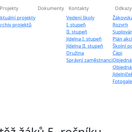
Projekty
Dokumenty
Kontakty
Odkazy
ktuální projekty
Vedení školy
Žákovsk
rchiv projektů
I. stupeň
Rozvrh
II. stupeň
Suplován
Jídelna I. stupeň
Plán akc
Jídelna II. stupeň
Školní p
Družina
Čápi
Správní zaměstnanci
Objednáv
Objednáv
Jídelníče
Fotogale
ěž žáků 5. ročníku