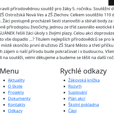
ravili přírodovědnou soutěž pro žáky 5. ročníku. Soutěžní dr
ZŠ Ostrožská Nová Ves a ZŠ Zlechov. Celkem soutěžilo 110 dě
 Žáci postupně procházeli šesti stanovišti a sbírali body z
ně přírodopisu živočichy, jednou ze tříd zavonělo exotické 
GUÁNEK řešili žáci úkoly s živými plazy. Celou akci doprováz
k to vše dopadlo …? Titulem nejlepších přírodovědců se pro 
ístě skončilo první družstvo ZŠ Staré Město a třetí příčk
ich zájem o naší přírodu bude pokračovat i v budoucnu. Vš
li na soutěži, velmi děkujeme a budeme se těšit na další roč
Menu
Rychlé odkazy
Aktuality
Žákovská knížka
O škole
Rozvrh
Projekty
Suplování
Dokumenty
Plán akcí
Kontakty
Školní pokladna
Odkazy
Čápi