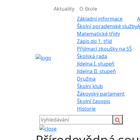
Aktuality
O škole
Základní informace
A
Školní poradenské služby
A
Matematické třídy
Zápis do 1. tříd
Přijímací zkoušky na SŠ
Školská rada
Jídelna I. stupeň
Jídelna II. stupeň
Družina
Školní klub
Žákovský parlament
Školní časopis
Historie
Přírodovědná sout