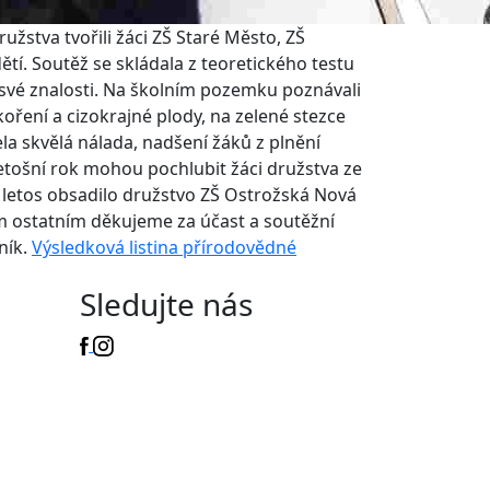
užstva tvořili žáci ZŠ Staré Město, ZŠ
tí. Soutěž se skládala z teoretického testu
a své znalosti. Na školním pozemku poznávali
koření a cizokrajné plody, na zelené stezce
ela skvělá
nálada, nadšení žáků z plnění
letošní rok mohou pochlubit žáci družstva ze
u letos obsadilo družstvo ZŠ Ostrožská Nová
em ostatním děkujeme za účast a soutěžní
ník.
Výsledková listina přírodovědné
Sledujte nás