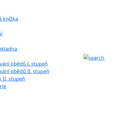
á knížka
í
í
okladna
ání obědů I. stupeň
ání obědů II. stupeň
k II. stupeň
rie