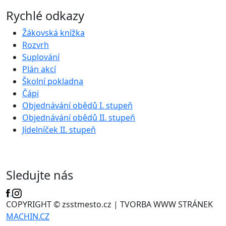
Rychlé odkazy
Žákovská knížka
Rozvrh
Suplování
Plán akcí
Školní pokladna
Čápi
Objednávání obědů I. stupeň
Objednávání obědů II. stupeň
Jídelníček II. stupeň
Sledujte nás
COPYRIGHT © zsstmesto.cz | TVORBA WWW STRÁNEK
MACHIN.CZ