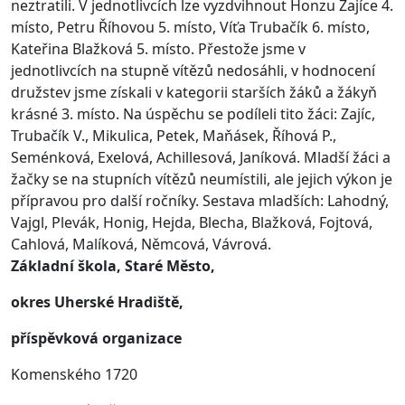
neztratili. V jednotlivcích lze vyzdvihnout Honzu Zajíce 4.
místo, Petru Říhovou 5. místo, Víťa Trubačík 6. místo,
Kateřina Blažková 5. místo. Přestože jsme v
jednotlivcích na stupně vítězů nedosáhli, v hodnocení
družstev jsme získali v kategorii starších žáků a žákyň
krásné 3. místo. Na úspěchu se podíleli tito žáci: Zajíc,
Trubačík V., Mikulica, Petek, Maňásek, Říhová P.,
Seménková, Exelová, Achillesová, Janíková. Mladší žáci a
žačky se na stupních vítězů neumístili, ale jejich výkon je
přípravou pro další ročníky. Sestava mladších: Lahodný,
Vajgl, Plevák, Honig, Hejda, Blecha, Blažková, Fojtová,
Cahlová, Malíková, Němcová, Vávrová.
Základní škola, Staré Město,
okres Uherské Hradiště,
příspěvková organizace
Komenského 1720