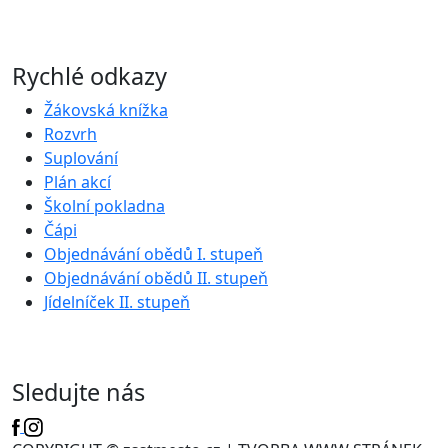
Rychlé odkazy
Žákovská knížka
Rozvrh
Suplování
Plán akcí
Školní pokladna
Čápi
Objednávání obědů I. stupeň
Objednávání obědů II. stupeň
Jídelníček II. stupeň
Sledujte nás