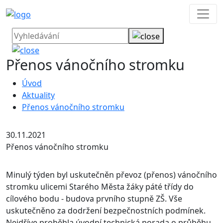
Přenos vánočního stromku
Úvod
Aktuality
Přenos vánočního stromku
30.11.2021
Přenos vánočního stromku
Minulý týden byl uskutečněn převoz (přenos) vánočního
stromku ulicemi Starého Města žáky páté třídy do
cílového bodu - budova prvního stupně ZŠ. Vše
uskutečněno za dodržení bezpečnostních podmínek.
Nejdříve proběhla úvodní technická porada o průběhu