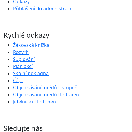
Odkazy
Přihlášení do administrace
Rychlé odkazy
Žákovská knížka
Rozvrh
Suplování
Plán akcí
Školní pokladna
Čápi
Objednávání obědů I. stupeň
Objednávání obědů II. stupeň
Jídelníček II. stupeň
Sledujte nás