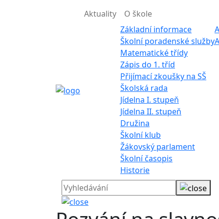
Aktuality
O škole
Základní informace
A
Školní poradenské služby
A
Matematické třídy
Zápis do 1. tříd
Přijímací zkoušky na SŠ
Školská rada
Jídelna I. stupeň
Jídelna II. stupeň
Družina
Školní klub
Žákovský parlament
Školní časopis
Historie