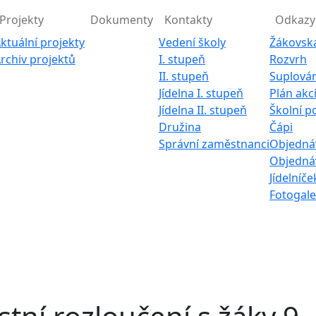
Projekty
Dokumenty
Kontakty
Odkazy
ktuální projekty
Vedení školy
Žákovsk
rchiv projektů
I. stupeň
Rozvrh
II. stupeň
Suplován
Jídelna I. stupeň
Plán akc
Jídelna II. stupeň
Školní p
Družina
Čápi
Správní zaměstnanci
Objednáv
Objednáv
Jídelníče
Fotogale