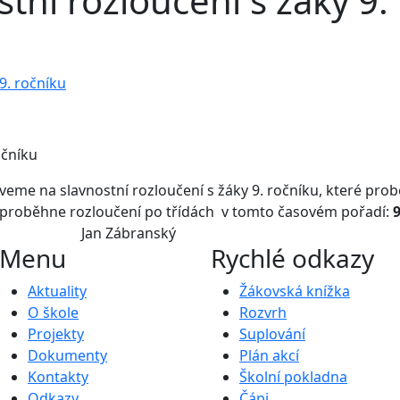
tní rozloučení s žáky 9.
9. ročníku
očníku
zveme na slavnostní rozloučení s žáky 9. ročníku, které pro
 proběhne rozloučení po třídách v tomto časovém pořadí:
9
Vás Jan Zábranský
Menu
Rychlé odkazy
Aktuality
Žákovská knížka
O škole
Rozvrh
Projekty
Suplování
Dokumenty
Plán akcí
Kontakty
Školní pokladna
Odkazy
Čápi