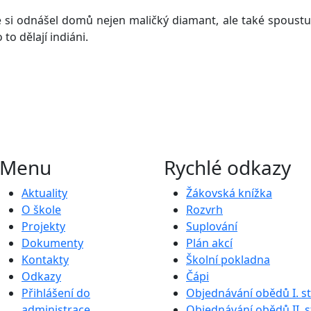
si odnášel domů nejen maličký diamant, ale také spoustu
 to dělají indiáni.
Menu
Rychlé odkazy
Aktuality
Žákovská knížka
O škole
Rozvrh
Projekty
Suplování
Dokumenty
Plán akcí
Kontakty
Školní pokladna
Odkazy
Čápi
Přihlášení do
Objednávání obědů I. s
administrace
Objednávání obědů II. 