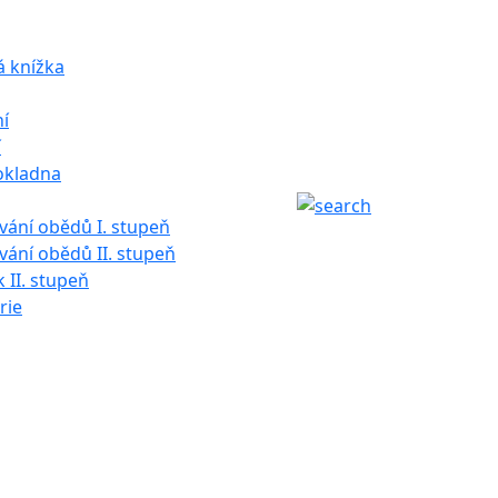
á knížka
í
í
okladna
ání obědů I. stupeň
ání obědů II. stupeň
k II. stupeň
rie