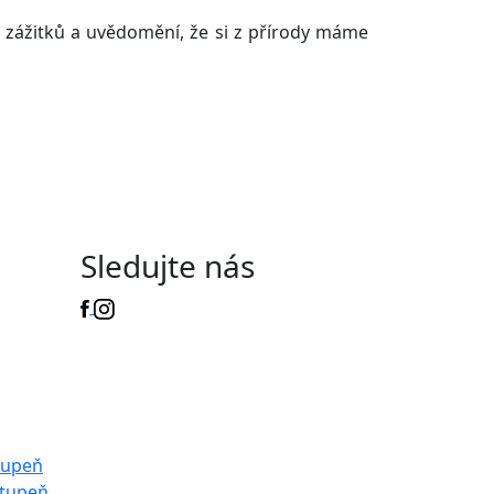
 zážitků a uvědomění, že si z přírody máme
Sledujte nás
tupeň
stupeň