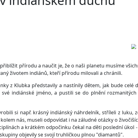
v indiánském duchu
řiblížit přírodu a naučit je, že o naši planetu musíme všichn
ý životem indiánů, kteří přírodu milovali a chránili.
ky z Klubka představily a nastínily dětem, jak bude celé d
la své indiánské jméno, a pustili se do plnění rozmanitýc
obili si např. krásný indiánský náhrdelník, stříleli z luku, z
kolem nás, museli odpovídat i na záludné otázky o živočiších,
ínách a krátkém odpočinku čekal na děti poslední úkol - h
upiny objevily se svojí truhličkou plnou "diamantů".