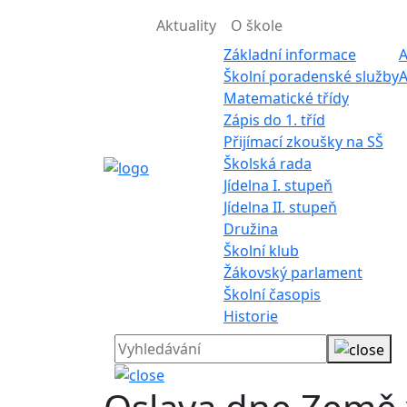
Aktuality
O škole
Základní informace
A
Školní poradenské služby
A
Matematické třídy
Zápis do 1. tříd
Přijímací zkoušky na SŠ
Školská rada
Jídelna I. stupeň
Jídelna II. stupeň
Družina
Školní klub
Žákovský parlament
Školní časopis
Historie