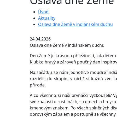
Oslava dne Země 
Úvod
Aktuality
Oslava dne Země v indiánském duchu
24.04.2026
Oslava dne Země v indiánském duchu
Den Země je krásnou příležitostí, jak dětem p
Klubko hravý a zároveň poučný den inspirovan
Na začátku se nám jednotlivé moudré indián
rozdělili do skupin, v nichž si každá zvoli
příroda.
A co všechno si naši prvňáčci vyzkoušeli? Vyr
své znalosti o rostlinách, stromech a hmyzu 
kmenovým znakem. Po všech splněných discipl
obrovským zápalem a postupně se všechny sk