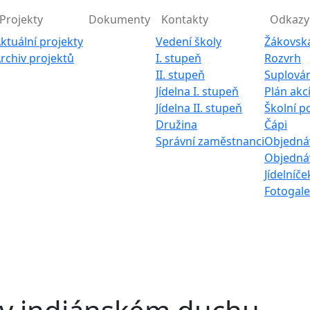
Projekty
Dokumenty
Kontakty
Odkazy
ktuální projekty
Vedení školy
Žákovsk
rchiv projektů
I. stupeň
Rozvrh
II. stupeň
Suplován
Jídelna I. stupeň
Plán akc
Jídelna II. stupeň
Školní p
Družina
Čápi
Správní zaměstnanci
Objednáv
Objednáv
Jídelníče
Fotogale