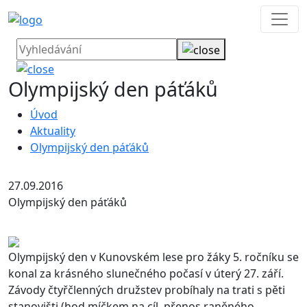
Olympijský den páťáků
Úvod
Aktuality
Olympijský den páťáků
27.09.2016
Olympijský den páťáků
Olympijský den v Kunovském lese pro žáky 5. ročníku se
konal za krásného slunečného počasí v úterý 27. září.
Závody čtyřčlenných družstev probíhaly na trati s pěti
stanovišti (hod míčkem na cíl, přenos raněného,