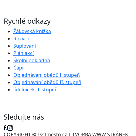
Rychlé odkazy
Žákovská knížka
Rozvrh
Suplování
Plán akcí
Školní pokladna
Čápi
Objednávání obědů I. stupeň
Objednávání obědů II. stupeň
Jídelníček II. stupeň
Sledujte nás
COPYRIGHT © zsstmesto.cz | TVORBA WWW STRÁNEK