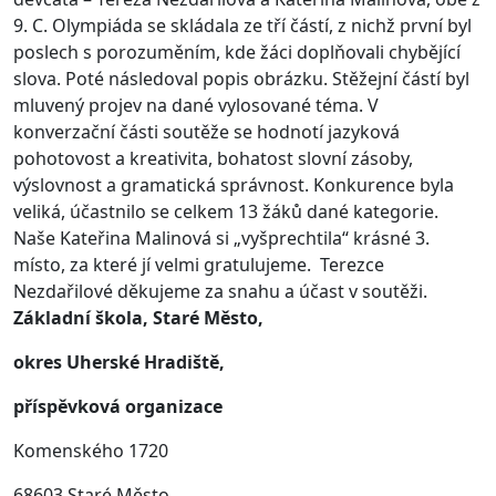
9. C. Olympiáda se skládala ze tří částí, z nichž první byl
poslech s porozuměním, kde žáci doplňovali chybějící
slova. Poté následoval popis obrázku. Stěžejní částí byl
mluvený projev na dané vylosované téma. V
konverzační části soutěže se hodnotí jazyková
pohotovost a kreativita, bohatost slovní zásoby,
výslovnost a gramatická správnost. Konkurence byla
veliká, účastnilo se celkem 13 žáků dané kategorie.
Naše Kateřina Malinová si „vyšprechtila“ krásné 3.
místo, za které jí velmi gratulujeme. Terezce
Nezdařilové děkujeme za snahu a účast v soutěži.
Základní škola, Staré Město,
okres Uherské Hradiště,
příspěvková organizace
Komenského 1720
68603 Staré Město