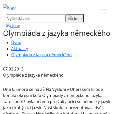
Olympiáda z jazyka německého
Úvod
Aktuality
Olympiáda z jazyka německého
07.02.2013
Olympiáda z jazyka německého
Dne 6. února se na ZŠ Na Výsluní v Uherském Brodě
konalo okresní kolo Olympiády z německého jazyka.
Tato soutěž byla určena pro žáky učící se německý jazyk
jako druhý cizí jazyk. Naši školu reprezentovala dvě
děvčata – Tereza Nezdařilová a Kateřina Malinová, obě z