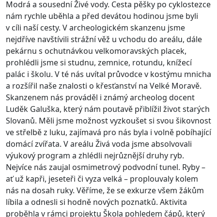
Modrá a sousední Živé vody. Cesta pěšky po cyklostezce
nám rychle uběhla a před devátou hodinou jsme byli
v cíli naší cesty. V archeologickém skanzenu jsme
nejdříve navštívili strážní věž u vchodu do areálu, dále
pekárnu s ochutnávkou velkomoravských placek,
prohlédli jsme si studnu, zemnice,
rotundu, knížecí
palác i školu. V té nás uvítal průvodce v kostýmu mnicha
a rozšířil naše znalosti o křesťanství na Velké Moravě.
Skanzenem nás prováděl i známý archeolog docent
Luděk Galuška, který nám poutavě přiblížil život starých
Slovanů. Měli jsme možnost vyzkoušet si svou šikovnost
ve střelbě z luku, zajímavá pro nás byla i volně pobíhající
domácí zvířata. V areálu Živá voda jsme absolvovali
výukový program a zhlédli nejrůznější druhy ryb.
Nejvíce nás zaujal osmimetrový podvodní tunel. Ryby –
ať už kapři, jeseteři či vyza velká – proplouvaly kolem
nás na dosah ruky. Věříme, že se exkurze všem žákům
líbila a odnesli si hodně nových poznatků. Aktivita
proběhla v rámci projektu Škola pohledem čápů, který