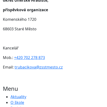
okres Uherské Hradiště,
příspěvková organizace
Komenského 1720
68603 Staré Město
Kancelář
Mob.:
+420 702 278 873
Email:
trubacikova@zsstmesto.cz
Menu
Aktuality
O škole