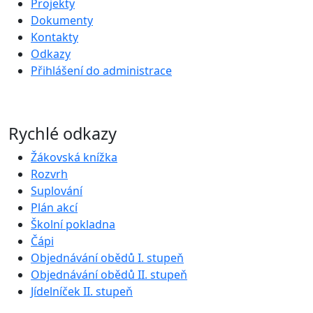
Projekty
Dokumenty
Kontakty
Odkazy
Přihlášení do administrace
Rychlé odkazy
Žákovská knížka
Rozvrh
Suplování
Plán akcí
Školní pokladna
Čápi
Objednávání obědů I. stupeň
Objednávání obědů II. stupeň
Jídelníček II. stupeň