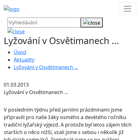
Lyžování v Osvětimanech ...
Úvod
Aktuality
Lyžování v Osvětimanech ...
01.03.2013
Lyžování v Osvětimanech ...
V posledním týdnu před jarními prázdninami jsme
připravili pro naše žáky osmého a devétého ročníku
tradiční lyžařský výjezd. A protože byl letos zájem těch
starších o něco nižší, vzali jsme s sebou i několik již
lyžujících sedmáků.
Tentokrát jsme se po zvážení