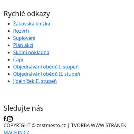
Rychlé odkazy
Žákovská knížka
Rozvrh
Suplování
Plán akcí
Školní pokladna
Čápi
Objednávání obědů I. stupeň
Objednávání obědů II. stupeň
Jídelníček II. stupeň
Sledujte nás
COPYRIGHT © zsstmesto.cz | TVORBA WWW STRÁNEK
MACHIN.CZ