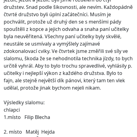
družstev. Snad podle šikovnosti, ale nevím. Každopádně
čtvrté družstvo byli úplní začátečníci. Musím je
pochválit, protože už druhý den se s menšími pády
spouštěli z kopce a jejich odvaha a snaha paní učitelky
byla neuvěřitená. Všechny paní učitelky byly skvělé,
neustále se usmívaly a vymýšlely zajímavé
zdokonalovací cviky. Ve čtvrtek jsme změřili své síly ve
slalomu, škoda že se nehodnotila technika jízdy, to bych
určitě vyhrál. Aby to bylo trochu spravedlivé, vyhlásily p.
učitelky i nejlepší výkon z každého družstva. Bylo to
fajn, ale stejně největší dík pánovi, který tam ten vlek
udělal, protože jinak bychom nejeli nikam.
Výsledky slalomu:
chlapci
1.místo Filip Blecha
2. místo Matěj Hejda