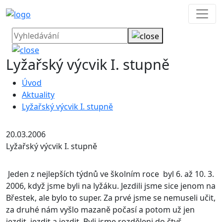
Lyžařský výcvik I. stupně
Úvod
Aktuality
Lyžařský výcvik I. stupně
20.03.2006
Lyžařský výcvik I. stupně
Jeden z nejlepších týdnů ve školním roce byl 6. až 10. 3.
2006, když jsme byli na lyžáku.
Jezdili jsme sice jenom na
Břestek, ale bylo to super. Za prvé jsme se nemuseli učit,
za druhé nám vyšlo mazaně počasí a potom už jen
jezdit, jezdit a jezdit. Byli jsme rozděleni do čtyř