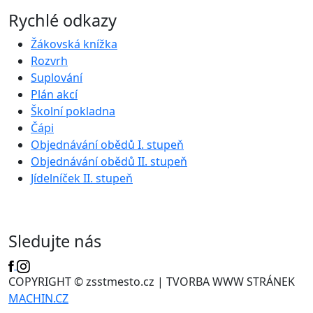
Rychlé odkazy
Žákovská knížka
Rozvrh
Suplování
Plán akcí
Školní pokladna
Čápi
Objednávání obědů I. stupeň
Objednávání obědů II. stupeň
Jídelníček II. stupeň
Sledujte nás
COPYRIGHT © zsstmesto.cz | TVORBA WWW STRÁNEK
MACHIN.CZ