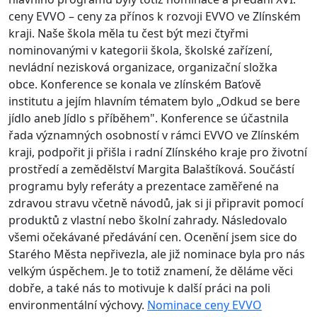
ceny EVVO – ceny za přínos k rozvoji EVVO ve Zlínském
kraji. Naše škola měla tu čest být mezi čtyřmi
nominovanými v kategorii škola, školské zařízení,
nevládní nezisková organizace, organizační složka
obce.
Konference se konala ve zlínském Baťově
institutu a jejím hlavním tématem bylo „Odkud se bere
jídlo aneb Jídlo s příběhem". Konference se účastnila
řada významných osobností v rámci EVVO ve Zlínském
kraji, podpořit ji přišla i radní Zlínského kraje pro životní
prostředí a zemědělství Margita Balaštíková. Součástí
programu byly referáty a prezentace zaměřené na
zdravou stravu včetně návodů, jak si ji připravit pomocí
produktů z vlastní nebo školní zahrady. Následovalo
všemi očekávané předávání cen. Ocenění jsem sice do
Starého Města nepřivezla, ale již nominace byla pro nás
velkým úspěchem. Je to totiž znamení, že děláme věci
dobře, a také nás to motivuje k další práci na poli
environmentální výchovy.
Nominace ceny EVVO