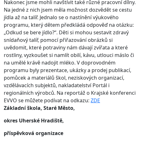
Nakonec jsme mohli navštívit také různé pracovní dílny.
Na jedné z nich jsem měla možnost dozvědět se cestu
jídla až na talíř. Jednalo se o nastínění výukového
programu, který dětem předkládá odpověď na otázku:
„Odkud se bere jídlo?“. Děti si mohou sestavit zdravý
snídaňový talíř, pomocí přiřazování obrázků si
uvědomit, které potraviny nám dávají zvířata a které
rostliny, vyzkoušet si namlít obilí, kávu, utlouci máslo či
na umělé krávě nadojit mléko. V doprovodném
programu byly prezentace, ukázky a prodej publikací,
pomůcek a materiálů škol, neziskových organizací,
vzdělávacích subjektů, nakladatelství Portál i
regionálních výrobců. Na reportáž o Krajské konferenci
EVVO se můžete podívat na odkazu:
ZDE
Základní škola, Staré Město,
okres Uherské Hradiště,
příspěvková organizace