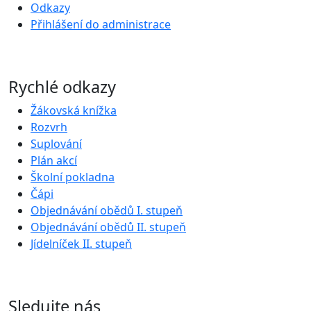
Odkazy
Přihlášení do administrace
Rychlé odkazy
Žákovská knížka
Rozvrh
Suplování
Plán akcí
Školní pokladna
Čápi
Objednávání obědů I. stupeň
Objednávání obědů II. stupeň
Jídelníček II. stupeň
Sledujte nás