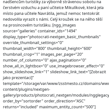
nadšencům turistiky za výborně strávenou sobotu na
čerstvém vzduchu a paní učitelce Mikulíkové, která jela
místo pana učitele Navrátila, jemuž nemoc tentokrát
nedovolila vyrazit s námi. Celý kroužek se na něho těší
na prosincovém turisťáku. [ngg_images
source="galleries" container_ids="1494"
display_type="photocrati-nextgen_basic_thumbnails"
override_thumbnail_settings="0"
thumbnail_width="800" thumbnail_height="600"
thumbnail_crop="1" images_per_page="20"
number_of_columns="0" ajax_pagination="0"
show_all_in_lightbox="0" use_imagebrowser_effect="0"
show_slideshow_link="1" slideshow_link_text="[Zobrazit
jako prezentaci]"
template="/storage/var/www/zsstmesto.cz/domains/ww
content/plugins/nextgen-
gallery/products/photocrati_nextgen/modules/ngglegacy
order_by="sortorder" order_direction="ASC"
returns="included" maximum_entity_count="500"]