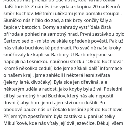
další turisté. Z náměstí se vydala skupina 20 nadšenců
směr Buchlov. Místními uličkami jsme pomalu stoupali.
Sluníčko nás hřálo do zad, a tak brzy končily šály a
čepice v batozích. Domy a zahrady vystřídala čistá
příroda a pohled na samotný hrad. První zastávkou bylo
Čertovo sedlo - místo ve skále opředené pověstí.
Pak už
nás vítalo buchlovské podhradí. Po svačině naše kroky
směřovaly ke kapli sv. Barbory. U Barborky jsme se
napojili na Lesnickou naučnou stezku "Okolo Buchlova".
Kromě několika cedulí, kde jsme získali další informace
o našem kraji, jsme zahlédli i některá lesní zvířata
(jeleny, laně, divočáky). Byla sice jen dřevěná, ale
některým udělala radost, jako kdyby byla živá. Poslední
cíl byl samotný hrad Buchlov, který nás ale nepustil
dovnitř, abychom jeho tajemství nerozluštili. Po
obědové pauze nás už čekalo klesání zpět do Buchlovic.
Příjemným zpestřením byla zastávka u paní učitelky
Mikulíkové, kde nás vítaly její dvě jezevčice. Děkuji všem