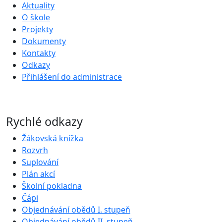
Aktuality
O škole
Projekty
Dokumenty
Kontakty
Odkazy
Přihlášení do administrace
Rychlé odkazy
Žákovská knížka
Rozvrh
Suplování
Plán akcí
Školní pokladna
Čápi
Objednávání obědů I. stupeň
Objednávání obědů II. stupeň