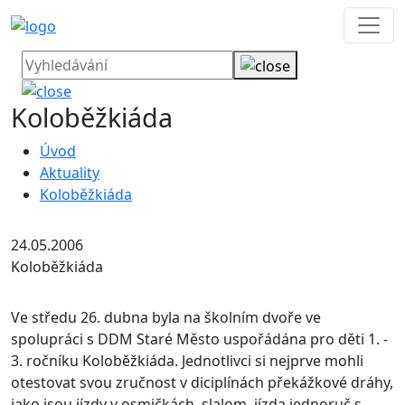
Koloběžkiáda
Úvod
Aktuality
Koloběžkiáda
24.05.2006
Koloběžkiáda
Ve středu 26. dubna byla na školním dvoře ve
spolupráci s DDM Staré Město uspořádána pro děti 1. -
3. ročníku Koloběžkiáda.
Jednotlivci si nejprve mohli
otestovat svou zručnost v diciplínách překážkové dráhy,
jako jsou jízdy v osmičkách, slalom, jízda jednoruč s