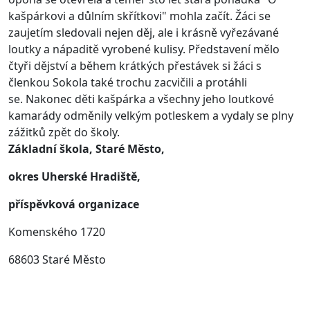
kašpárkovi a důlním skřítkovi" mohla začít. Žáci se
zaujetím sledovali nejen děj, ale i krásně vyřezávané
loutky a nápaditě vyrobené kulisy.
Představení mělo
čtyři dějství a během krátkých přestávek si žáci s
členkou Sokola také trochu zacvičili a protáhli
se. Nakonec děti kašpárka a všechny jeho loutkové
kamarády odměnily velkým potleskem a vydaly se plny
zážitků zpět do školy.
Základní škola, Staré Město,
okres Uherské Hradiště,
příspěvková organizace
Komenského 1720
68603 Staré Město