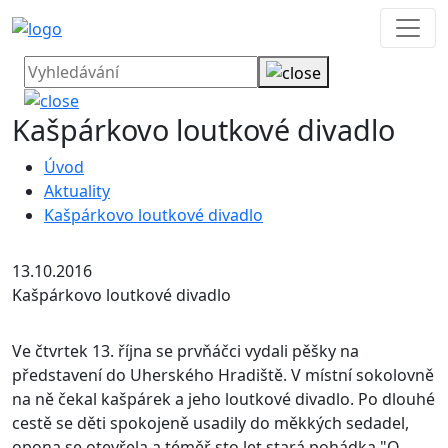
Kašpárkovo loutkové divadlo
Úvod
Aktuality
Kašpárkovo loutkové divadlo
13.10.2016
Kašpárkovo loutkové divadlo
Ve čtvrtek 13. října se prvňáčci vydali pěšky na
představení do Uherského Hradiště. V místní sokolovně
na ně čekal kašpárek a jeho loutkové divadlo. Po dlouhé
cestě se děti spokojeně usadily do měkkých sedadel,
opona se otevřela a téměř sto let stará pohádka "O