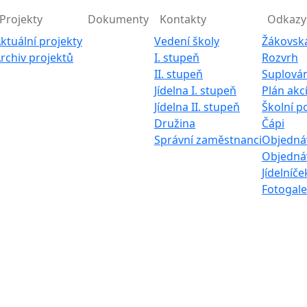
Projekty
Dokumenty
Kontakty
Odkazy
ktuální projekty
Vedení školy
Žákovsk
rchiv projektů
I. stupeň
Rozvrh
II. stupeň
Suplován
Jídelna I. stupeň
Plán akc
Jídelna II. stupeň
Školní p
Družina
Čápi
Správní zaměstnanci
Objednáv
Objednáv
Jídelníče
Fotogale