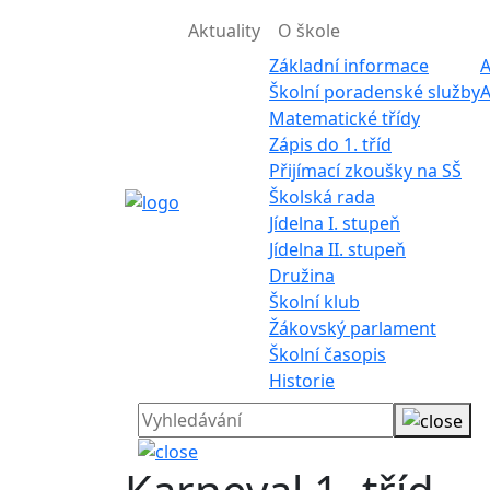
Aktuality
O škole
Základní informace
A
Školní poradenské služby
A
Matematické třídy
Zápis do 1. tříd
Přijímací zkoušky na SŠ
Školská rada
Jídelna I. stupeň
Jídelna II. stupeň
Družina
Školní klub
Žákovský parlament
Školní časopis
Historie