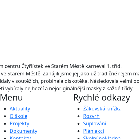
 centru Čtyřlístek ve Starém Městě karneval 1. tříd.
ve Starém Městě. Zahájili jsme jej jako už tradičně rejem m
řídaly v soutěžích, probíhala diskotéka. Následovala velmi 
 vybíraly nejhezčí a nejoriginálnější masky z každé třídy.
Menu
Rychlé odkazy
Aktuality
Žákovská knížka
O škole
Rozvrh
Projekty
Suplování
Dokumenty
Plán akcí
Kontakty
Školní pokladna