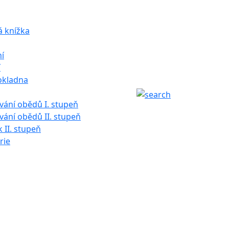
á knížka
í
í
okladna
ání obědů I. stupeň
ání obědů II. stupeň
k II. stupeň
rie