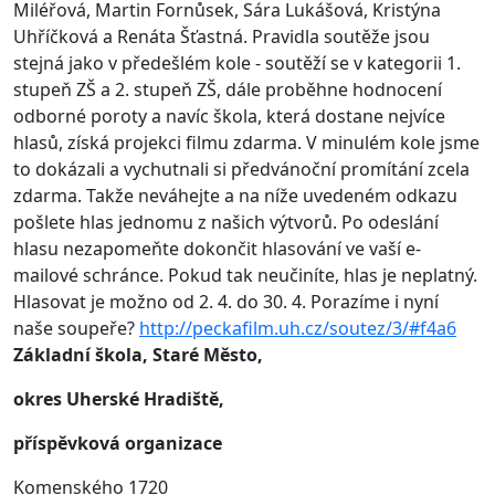
Miléřová, Martin Fornůsek, Sára Lukášová, Kristýna
Uhříčková a Renáta Šťastná. Pravidla soutěže jsou
stejná jako v předešlém kole - soutěží se v kategorii 1.
stupeň ZŠ a 2. stupeň ZŠ, dále proběhne hodnocení
odborné poroty a navíc škola, která dostane nejvíce
hlasů, získá projekci filmu zdarma. V minulém kole jsme
to dokázali a vychutnali si předvánoční promítání zcela
zdarma. Takže neváhejte a na níže uvedeném odkazu
pošlete hlas jednomu z našich výtvorů. Po odeslání
hlasu nezapomeňte dokončit hlasování ve vaší e-
mailové schránce. Pokud tak neučiníte, hlas je neplatný.
Hlasovat je možno od 2. 4. do 30. 4. Porazíme i nyní
naše soupeře?
http://peckafilm.uh.cz/soutez/3/#f4a6
Základní škola, Staré Město,
okres Uherské Hradiště,
příspěvková organizace
Komenského 1720