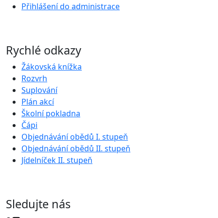
Přihlášení do administrace
Rychlé odkazy
Žákovská knížka
Rozvrh
Suplování
Plán akcí
Školní pokladna
Čápi
Objednávání obědů I. stupeň
Objednávání obědů II. stupeň
Jídelníček II. stupeň
Sledujte nás