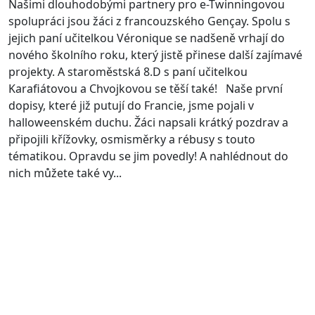
Našimi dlouhodobými partnery pro e-Twinningovou
spolupráci jsou žáci z francouzského Gençay. Spolu s
jejich paní učitelkou Véronique se nadšeně vrhají do
nového školního roku, který jistě přinese další zajímavé
projekty. A staroměstská 8.D s paní učitelkou
Karafiátovou a Chvojkovou se těší také!
Naše první
dopisy, které již putují do Francie, jsme pojali v
halloweenském duchu. Žáci napsali krátký pozdrav a
připojili křížovky, osmisměrky a rébusy s touto
tématikou. Opravdu se jim povedly! A nahlédnout do
nich můžete také vy...