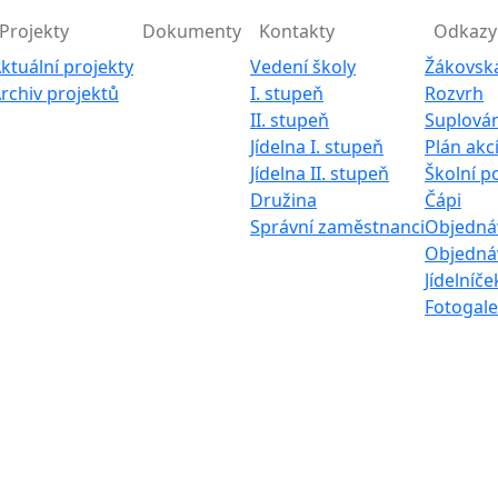
Projekty
Dokumenty
Kontakty
Odkazy
ktuální projekty
Vedení školy
Žákovsk
rchiv projektů
I. stupeň
Rozvrh
II. stupeň
Suplován
Jídelna I. stupeň
Plán akc
Jídelna II. stupeň
Školní p
Družina
Čápi
Správní zaměstnanci
Objednáv
Objednáv
Jídelníče
Fotogale