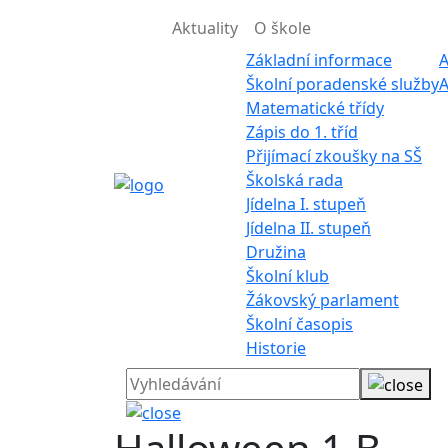
Aktuality
O škole
Základní informace
A
Školní poradenské služby
A
Matematické třídy
Zápis do 1. tříd
Přijímací zkoušky na SŠ
Školská rada
Jídelna I. stupeň
Jídelna II. stupeň
Družina
Školní klub
Žákovský parlament
Školní časopis
Historie