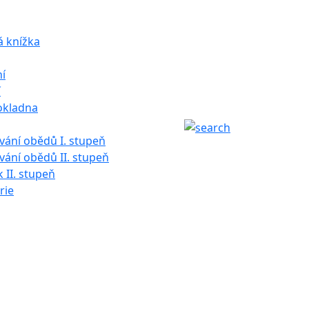
á knížka
í
í
okladna
ání obědů I. stupeň
ání obědů II. stupeň
k II. stupeň
rie