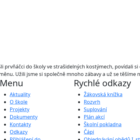
šli prvňáčci do školy ve strašidelných kostýmech, povídali si
měnu. Užili jsme si společně mnoho zábavy a už se těšíme
Menu
Rychlé odkazy
Aktuality
Žákovská knížka
O škole
Rozvrh
Projekty
Suplování
Dokumenty
Plán akcí
Kontakty
Školní pokladna
Odkazy
Čápi
Přihlášení do
Objednávání obědů I. s